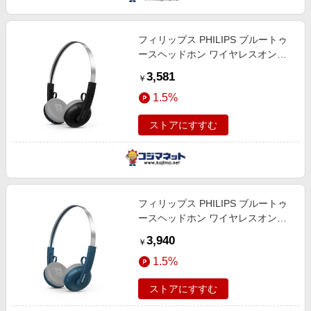
エンタメ
楽天サービス特集
スポーツ・アウトドア・ゴルフ
旅行特集
フィリップス PHILIPS ブルートゥ
インテリア・寝具
ースヘッドホン ワイヤレスオンイ
お中元特集2026
ヤーヘッドホン Ringo ［Bluetooth
3,581
ペット・花・DIY・車
￥
対応］ ブラック TAH2000BK/97
わくわく夏特集
1.5%
旅行・レジャー・ホテル予約
とことん買い物チャレンジ
生活・お役立ち
ストアにすすむ
Apple公式サイト×楽天カード分割払い
金融・マネー・保険
Qoo10メガポ
デジタルコンテンツ
ビジネス・その他サービス
フィリップス PHILIPS ブルートゥ
ースヘッドホン ワイヤレスオンイ
ヤーヘッドホン Ringo ［Bluetooth
3,940
￥
対応］ ティール TAH2000TL/97
1.5%
ストアにすすむ