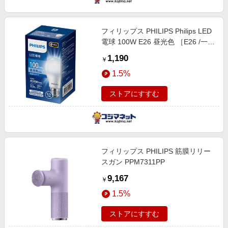
フィリップス PHILIPS Philips LED
電球 100W E26 昼光色 ［E26 /一般
電球形 /100W相当 /昼光色 /1個 /広
1,190
￥
配光タイプ］ LDA11D-G/E/K/1P
1.5%
ストアにすすむ
フィリップス PHILIPS 筋膜リリー
スガン PPM7311PP
9,167
￥
1.5%
ストアにすすむ