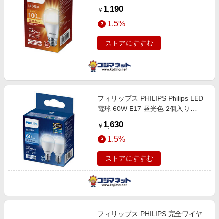
電球形 /100W相当 /電球色 /1個 /広
1,190
￥
配光タイプ］ LDA11L-G/E/K/1P
1.5%
ストアにすすむ
フィリップス PHILIPS Philips LED
電球 60W E17 昼光色 2個入り
［E17 /一般電球形 /60W相当 /昼光
1,630
￥
色 /2個 /広配光タイプ］ LDA4L-G-
1.5%
E17/E/K/2P
ストアにすすむ
フィリップス PHILIPS 完全ワイヤ