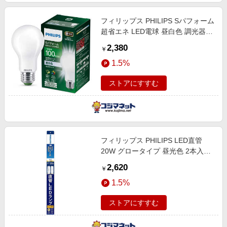
フィリップス PHILIPS Sパフォーム
超省エネ LED電球 昼白色 調光器対
応 E26 一般電球形 100W相当 高演
2,380
￥
色 1個 全方向タイプ SPFD100W
1.5%
ストアにすすむ
フィリップス PHILIPS LED直管
20W グロータイプ 昼光色 2本入り
［G13 / 昼光色 / 2本］
2,620
￥
LDF20D/8/11/2P
1.5%
ストアにすすむ