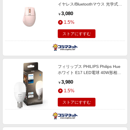
イヤレス/Bluetoothマウス 光学式
静音ボタン SPK7528P
3,080
￥
1.5%
ストアにすすむ
フィリップス PHILIPS Philips Hue
ホワイト E17 LED電球 40W形相当
［E17 /一般電球形 /40W相当 /電球
3,980
￥
色 /1個 /広配光タイプ］ PH17WH1
1.5%
ストアにすすむ