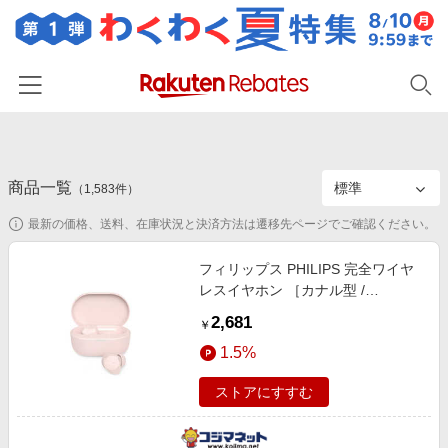
ホーム
商品一覧
カテゴリー一覧
（
1,583
件）
最新の価格、送料、在庫状況と決済方法は遷移先ページでご確認ください。
百貨店・総合ECモール
イベント一覧
ファッション・インナー・小物
フィリップス PHILIPS 完全ワイヤ
リーベイツ注目ストア
ヘルプ
レスイヤホン ［カナル型 /
食品・スイーツ・お酒
初回購入者限定特典
Bluetooth対応］ ピンク
2,681
友達紹介
￥
日用品・キッチン用品
TAT1300PK/97
対象ストア新規限定特典
1.5%
コスメ・健康・医薬品
楽天IDでログイン/会員登録
新着ストアのご紹介
ストアにすすむ
キッズ・ベビー用品
電子書籍特集
家電・PC・スマホ・カメラ
楽天ペイ導入ストア