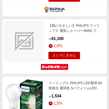
【肌にやさしい】PHILIPS フィリ
ップス 電気シェーバーi9000 プレ
ステージ 洗浄器付きモデル 72枚刃
61,100
￥
電動 髭剃り メンズ (回転式・
1.0%
SkinIQテクノロジー ・お風呂剃り
& 丸洗い可）XP9204/30 シルバー
ストアにすすむ
メタリック シルバーメタリック
XP9204/30 [回転刃]
フィリップス PHILIPS LED電球 60
形相当 電球色 SパフォームLED電
球 ［E26 /一般電球形 /60W相当 /電
1,534
￥
球色 /1個 /全方向タイプ］
1.5%
SPF060Y