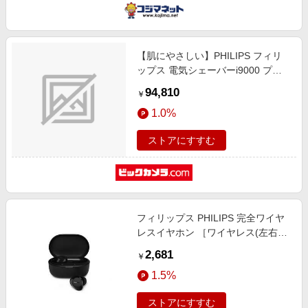
【肌にやさしい】PHILIPS フィリ
ップス 電気シェーバーi9000 プレ
ステージ Ultra 洗浄器付きモデル
94,810
￥
72枚刃 電動 髭剃り メンズ (回転
1.0%
式・SkinIQテクノロジー ・お風呂
剃り & 丸洗い可）XP9405/49 グラ
ストアにすすむ
デーションブラック XP9405/49 [回
転刃]
フィリップス PHILIPS 完全ワイヤ
レスイヤホン ［ワイヤレス(左右分
離) / カナル型 / Bluetooth対応］ ブ
2,681
￥
ラック TAT1300BK/97
1.5%
ストアにすすむ