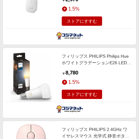
￥
1.5%
ストアにすすむ
フィリップス PHILIPS Philips Hue
ホワイトグラデーションE26 LED電
球 100W形相当 ［E26 /一般電球形
8,780
￥
/100W相当 /1個 /広配光タイプ］
1.5%
PH10WA1
ストアにすすむ
フィリップス PHILIPS 2.4GHz ワ
イヤレスマウス 光学式 静音ボタン