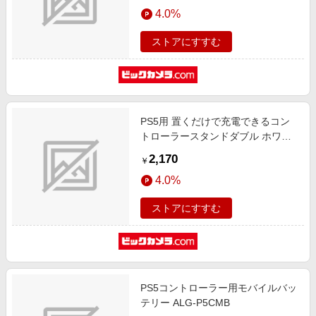
エンタメ
4.0%
楽天サービス特集
スポーツ・アウトドア・ゴルフ
旅行特集
ストアにすすむ
インテリア・寝具
わくわく夏特集
ペット・花・DIY・車
とことん買い物チャレンジ
旅行・レジャー・ホテル予約
Apple公式サイト×楽天カード分割払い
PS5用 置くだけで充電できるコン
生活・お役立ち
Qoo10メガポ
トローラースタンドダブル ホワイ
金融・マネー・保険
ト CY-P5OCCSW-WH
Samsung ボーナスキャンペーン
2,170
￥
デジタルコンテンツ
週末の高還元 夏の長期版
4.0%
ビジネス・その他サービス
ストアにすすむ
PS5コントローラー用モバイルバッ
テリー ALG-P5CMB