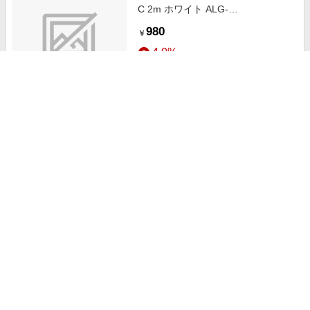
C 2m ホワイト ALG-
P5SCAC20WH
980
￥
4.0%
ストアにすすむ
PS5用シリコンケーブル Type A to
C 2m イエロー ALG-P5SCAC20YE
980
￥
4.0%
ストアにすすむ