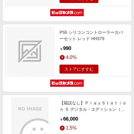
PS5 シリコンコントローラーカバ
ーセット レッド HH379
990
￥
4.0%
ストアにすすむ
【箱説なし】ＰｌａｙＳｔａｔｉｏ
ｎ ５ デジタル・エディション（ｍ
ｏｄｅｌ ｇｒｏｕｐ ｓｌｉｍ）
66,000
￥
（ＣＦＩ２０００Ｂ０１）
1.5%