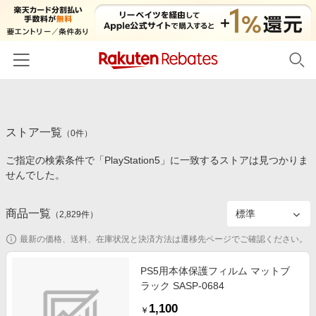
ホーム
ストア一覧
カテゴリー一覧
（
0
件）
ご指定の検索条件で「PlayStation5」に一致するストアは見つかりま
百貨店・総合ECモール
イベント一覧
せんでした。
ファッション・インナー・小物
リーベイツ注目ストア
ヘルプ
食品・スイーツ・お酒
商品一覧
（
2,829
件）
初回購入者限定特典
友達紹介
日用品・キッチン用品
対象ストア新規限定特典
最新の価格、送料、在庫状況と決済方法は遷移先ページでご確認ください。
コスメ・健康・医薬品
楽天IDでログイン/会員登録
新着ストアのご紹介
PS5用本体保護フィルム マットブ
キッズ・ベビー用品
ラック SASP-0684
電子書籍特集
家電・PC・スマホ・カメラ
1,100
楽天ペイ導入ストア
￥