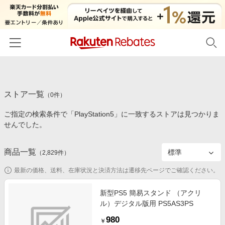
ホーム
ストア一覧
カテゴリー一覧
（
0
件）
ご指定の検索条件で「PlayStation5」に一致するストアは見つかりま
百貨店・総合ECモール
イベント一覧
せんでした。
ファッション・インナー・小物
リーベイツ注目ストア
ヘルプ
食品・スイーツ・お酒
商品一覧
（
2,829
件）
初回購入者限定特典
友達紹介
日用品・キッチン用品
対象ストア新規限定特典
最新の価格、送料、在庫状況と決済方法は遷移先ページでご確認ください。
コスメ・健康・医薬品
楽天IDでログイン/会員登録
新着ストアのご紹介
新型PS5 簡易スタンド （アクリ
キッズ・ベビー用品
ル）デジタル版用 PS5AS3PS
電子書籍特集
家電・PC・スマホ・カメラ
980
楽天ペイ導入ストア
￥