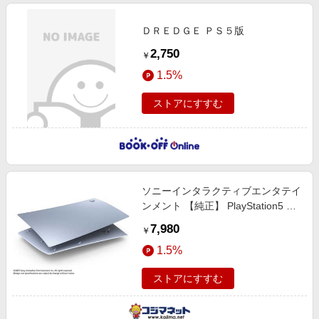
ＤＲＥＤＧＥ ＰＳ５版
2,750
￥
1.5%
ストアにすすむ
ソニーインタラクティブエンタテイ
ンメント 【純正】 PlayStation5 デ
ジタル・エディション用カバー ス
7,980
￥
ターリング シルバー [PS5] CFIJ-
1.5%
16015
ストアにすすむ