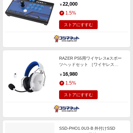
Series X S/PC］ CY-ACFR-BK
22,000
￥
1.5%
ストアにすすむ
RAZER PS5用ワイヤレスeスポー
ツヘッドセット ［ワイヤレス
(Bluetooth＋USB-C) / 両耳 / ヘッド
16,980
￥
バンドタイプ］ RZ04-05420500-
1.5%
R3UA
ストアにすすむ
SSD-PHO1.0U3-B 外付けSSD