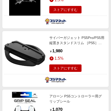
ストアにすすむ
サイバーガジェット PS5Pro/PS5用
縦置きスタンドスリム ［PS5］
CY-P5PSVSTY-BK
1,980
￥
1.5%
ストアにすすむ
アローン PS5コントローラー用グ
リップシール
1,070
￥