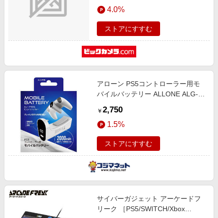
エンタメ
4.0%
楽天サービス特集
スポーツ・アウトドア・ゴルフ
旅行特集
ストアにすすむ
インテリア・寝具
わくわく夏特集
ペット・花・DIY・車
とことん買い物チャレンジ
旅行・レジャー・ホテル予約
Apple公式サイト×楽天カード分割払い
アローン PS5コントローラー用モ
生活・お役立ち
Qoo10メガポ
バイルバッテリー ALLONE ALG-
金融・マネー・保険
P5CMB
Samsung ボーナスキャンペーン
2,750
￥
デジタルコンテンツ
週末の高還元 夏の長期版
1.5%
ビジネス・その他サービス
ストアにすすむ
サイバーガジェット アーケードフ
リーク ［PS5/SWITCH/Xbox