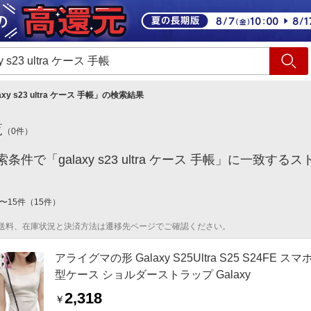
ショッピング
旅行
サ
axy s23 ultra ケース 手帳
」の検索結果
覧
（
0
件）
条件で「galaxy s23 ultra ケース 手帳」に一致
〜
15
件
（
15
件）
送料、在庫状況と決済方法は遷移先ページでご確認ください。
アライグマの形 Galaxy S25Ultra S25 S24FE スマ
型ケース ショルダーストラップ Galaxy
2,318
￥