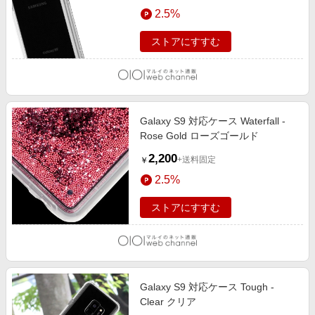
エンタメ
2.5%
楽天サービス特集
スポーツ・アウトドア・ゴルフ
旅行特集
ストアにすすむ
インテリア・寝具
わくわく夏特集
ペット・花・DIY・車
50万ポイント山分けキャンペーン
旅行・レジャー・ホテル予約
とことん買い物チャレンジ
Galaxy S9 対応ケース Waterfall -
生活・お役立ち
Apple公式サイト×楽天カード分割払い
Rose Gold ローズゴールド
金融・マネー・保険
Samsung ボーナスキャンペーン
2,200
+送料固定
￥
デジタルコンテンツ
週末の高還元 夏の長期版
2.5%
ビジネス・その他サービス
ストアにすすむ
Galaxy S9 対応ケース Tough -
Clear クリア