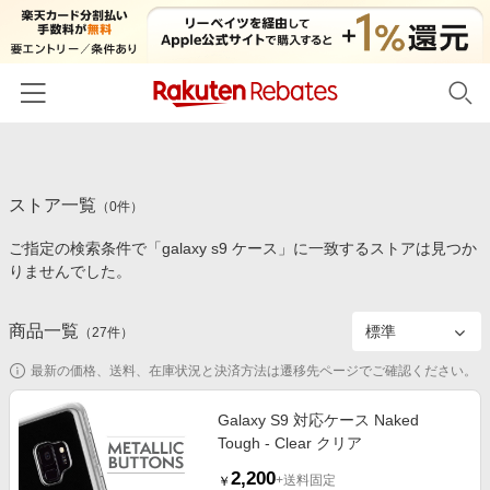
ホーム
ストア一覧
カテゴリー一覧
（
0
件）
ご指定の検索条件で「galaxy s9 ケース」に一致するストアは見つか
百貨店・総合ECモール
イベント一覧
りませんでした。
ファッション・インナー・小物
リーベイツ注目ストア
ヘルプ
食品・スイーツ・お酒
商品一覧
（
27
件）
初回購入者限定特典
友達紹介
日用品・キッチン用品
対象ストア新規限定特典
最新の価格、送料、在庫状況と決済方法は遷移先ページでご確認ください。
コスメ・健康・医薬品
楽天IDでログイン/会員登録
新着ストアのご紹介
Galaxy S9 対応ケース Naked
キッズ・ベビー用品
Tough - Clear クリア
電子書籍特集
家電・PC・スマホ・カメラ
2,200
楽天ペイ導入ストア
+送料固定
￥