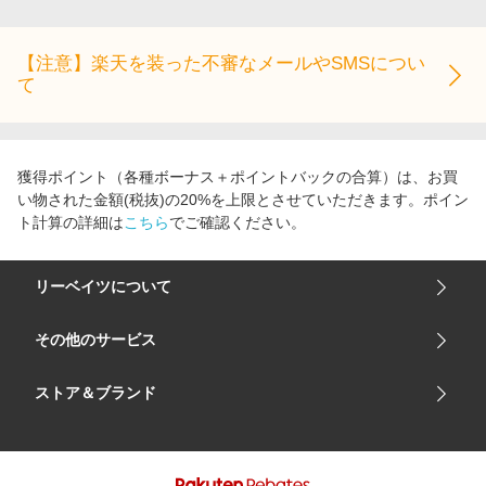
【注意】楽天を装った不審なメールやSMSについ
て
獲得ポイント（各種ボーナス＋ポイントバックの合算）は、お買
い物された金額(税抜)の20%を上限とさせていただきます。ポイン
ト計算の詳細は
こちら
でご確認ください。
リーベイツについて
会社概要
その他のサービス
ご利用ガイド
楽天市場
ストア＆ブランド
サイトマップ
楽天モバイル
ユニクロオンラインストア
リーベイツ 公式アプリ
GU（ジーユー）
リーベイツ ポイントアシスト