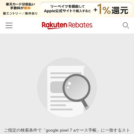
ホーム
カテゴリー一覧
百貨店・総合ECモール
イベント一覧
ファッション・インナー・小物
リーベイツ注目ストア
ヘルプ
食品・スイーツ・お酒
初回購入者限定特典
友達紹介
日用品・キッチン用品
対象ストア新規限定特典
コスメ・健康・医薬品
楽天IDでログイン/会員登録
新着ストアのご紹介
キッズ・ベビー用品
電子書籍特集
家電・PC・スマホ・カメラ
ご指定の検索条件で「google pixel 7 aケース手帳」に一致するスト
楽天ペイ導入ストア