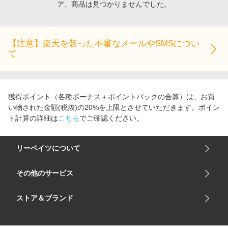
ア、商品は見つかりませんでした。
エンタメ
楽天サービス特集
スポーツ・アウトドア・ゴルフ
旅行特集
インテリア・寝具
【注意】楽天を装った不審なメールやSMSについ
わくわく夏特集
て
ペット・花・DIY・車
とことん買い物チャレンジ
旅行・レジャー・ホテル予約
Apple公式サイト×楽天カード分割払い
生活・お役立ち
Qoo10メガポ
獲得ポイント（各種ボーナス＋ポイントバックの合算）は、お買
金融・マネー・保険
い物された金額(税抜)の20%を上限とさせていただきます。ポイン
Samsung ボーナスキャンペーン
ト計算の詳細は
こちら
でご確認ください。
デジタルコンテンツ
週末の高還元 夏の長期版
ビジネス・その他サービス
リーベイツについて
会社概要
その他のサービス
ご利用ガイド
楽天市場
ストア＆ブランド
サイトマップ
楽天モバイル
ユニクロオンラインストア
リーベイツ 公式アプリ