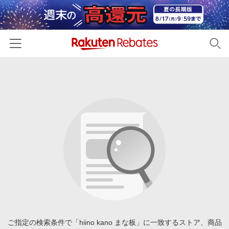
ホーム
カテゴリー一覧
百貨店・総合ECモール
イベント一覧
ファッション・インナー・小物
リーベイツ注目ストア
ヘルプ
食品・スイーツ・お酒
初回購入者限定特典
友達紹介
日用品・キッチン用品
対象ストア新規限定特典
コスメ・健康・医薬品
楽天IDでログイン/会員登録
新着ストアのご紹介
キッズ・ベビー用品
電子書籍特集
家電・PC・スマホ・カメラ
ご指定の検索条件で「hiino kano まな板」に一致するストア、商品
楽天ペイ導入ストア