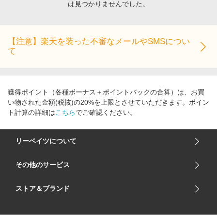
は見つかりませんでした。
エンタメ
楽天サービス特集
スポーツ・アウトドア・ゴルフ
旅行特集
インテリア・寝具
【注意】楽天を装った不審なメールやSMSについ
わくわく夏特集
て
ペット・花・DIY・車
とことん買い物チャレンジ
旅行・レジャー・ホテル予約
Apple公式サイト×楽天カード分割払い
生活・お役立ち
Qoo10メガポ
獲得ポイント（各種ボーナス＋ポイントバックの合算）は、お買
金融・マネー・保険
い物された金額(税抜)の20%を上限とさせていただきます。ポイン
Samsung ボーナスキャンペーン
ト計算の詳細は
こちら
でご確認ください。
デジタルコンテンツ
週末の高還元 夏の長期版
ビジネス・その他サービス
リーベイツについて
会社概要
その他のサービス
ご利用ガイド
楽天市場
ストア＆ブランド
サイトマップ
楽天モバイル
ユニクロオンラインストア
リーベイツ 公式アプリ