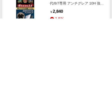
代/8/7専用 アンチグレア 10H 強化
ガラス 保護フィルム 米軍MIL規格
2,840
￥
ガラスザムライ GZIPSE01AG1
1.5%
ストアにすすむ
アベル iPhone SE 第3世代/第2世
代/8/7専用 ケースに干渉しない 液
晶保護ガラスフィルム ET-
1,980
￥
O24iGS04-AG
1.5%
ストアにすすむ