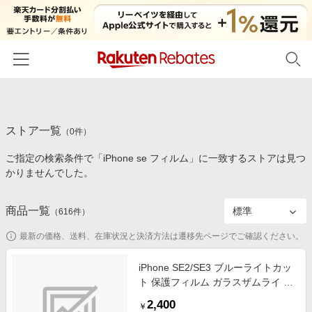
ホーム
ストア一覧
カテゴリー一覧
（
0
件）
ご指定の検索条件で「iPhone se フィルム」に一致するストアは見つ
百貨店・総合ECモール
イベント一覧
かりませんでした。
ファッション・インナー・小物
リーベイツ注目ストア
ヘルプ
食品・スイーツ・お酒
商品一覧
（
616
件）
初回購入者限定特典
友達紹介
日用品・キッチン用品
対象ストア新規限定特典
最新の価格、送料、在庫状況と決済方法は遷移先ページでご確認ください。
コスメ・健康・医薬品
楽天IDでログイン/会員登録
新着ストアのご紹介
iPhone SE2/SE3 ブルーライトカッ
キッズ・ベビー用品
ト 保護フィルム ガラスザムライ ク
電子書籍特集
リア GZ-IPSE01BC-1
家電・PC・スマホ・カメラ
2,400
楽天ペイ導入ストア
￥