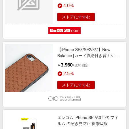
エンタメ
4.0%
楽天サービス特集
スポーツ・アウトドア・ゴルフ
旅行特集
ストアにすすむ
インテリア・寝具
わくわく夏特集
ペット・花・DIY・車
とことん買い物チャレンジ
旅行・レジャー・ホテル予約
Apple公式サイト×楽天カード分割払い
【iPhone SE3/SE2/8/7】New
生活・お役立ち
Qoo10メガポ
Balance [カード収納付き背面ケー
金融・マネー・保険
ス] ブラウン
Samsung ボーナスキャンペーン
3,960
+送料固定
￥
デジタルコンテンツ
週末の高還元 夏の長期版
2.5%
ビジネス・その他サービス
ストアにすすむ
エレコム iPhone SE 第3世代 フィ
ルム のぞき見防止 衝撃吸収