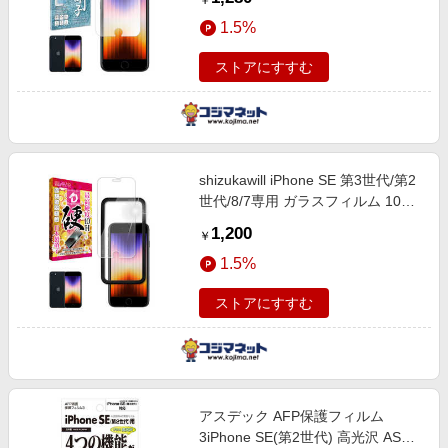
￥
1.5%
ストアにすすむ
shizukawill iPhone SE 第3世代/第2
世代/8/7専用 ガラスフィルム 10H
ガイド枠付キ APIPSE2DTGLW
1,200
￥
1.5%
ストアにすすむ
アスデック AFP保護フィルム
3iPhone SE(第2世代) 高光沢 ASH-