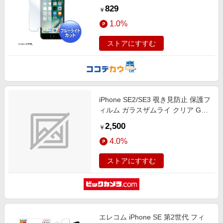
ブルーライトカット液晶保護指紋防
829
￥
止光沢フィルム PDA-FIP63BC
1.0%
ストアにすすむ
iPhone SE2/SE3 覗き見防止 保護フ
ィルム ガラスザムライ クリア GZ-
IPSE01NH-1
2,500
￥
4.0%
ストアにすすむ
エレコム iPhone SE 第2世代 フィ