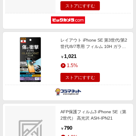
ストアにすすむ
レイアウト iPhone SE 第3世代/第2
世代/8/7専用 フィルム 10H ガラス
コート 衝撃吸収 BLカット 光沢
1,021
￥
RTP35FTV12
1.5%
ストアにすすむ
AFP保護フィルム3 iPhone SE（第
2世代） 高光沢 ASH-IPN21
790
￥