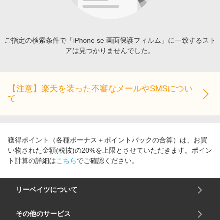
エンタメ
楽天サービス特集
スポーツ・アウトドア・ゴルフ
旅行特集
インテリア・寝具
ご指定の検索条件で「iPhone se 画面保護フィルム」に一致するスト
わくわく夏特集
アは見つかりませんでした。
ペット・花・DIY・車
とことん買い物チャレンジ
旅行・レジャー・ホテル予約
Apple公式サイト×楽天カード分割払い
生活・お役立ち
【注意】楽天を装った不審なメールやSMSについ
Qoo10メガポ
て
金融・マネー・保険
Samsung ボーナスキャンペーン
デジタルコンテンツ
週末の高還元 夏の長期版
ビジネス・その他サービス
獲得ポイント（各種ボーナス＋ポイントバックの合算）は、お買
い物された金額(税抜)の20%を上限とさせていただきます。ポイン
ト計算の詳細は
こちら
でご確認ください。
リーベイツについて
会社概要
その他のサービス