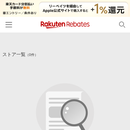
ホーム
ストア一覧
カテゴリー一覧
（0件）
百貨店・総合ECモール
イベント一覧
ファッション・インナー・小物
リーベイツ注目ストア
ヘルプ
食品・スイーツ・お酒
初回購入者限定特典
友達紹介
日用品・キッチン用品
対象ストア新規限定特典
コスメ・健康・医薬品
楽天IDでログイン/会員登録
新着ストアのご紹介
キッズ・ベビー用品
電子書籍特集
家電・PC・スマホ・カメラ
楽天ペイ導入ストア