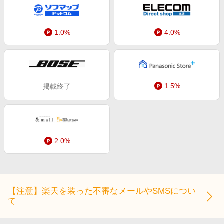
エンタメ
楽天サービス特集
スポーツ・アウトドア・ゴルフ
旅行特集
1.0%
4.0%
インテリア・寝具
お中元特集2026
ペット・花・DIY・車
わくわく夏特集
旅行・レジャー・ホテル予約
とことん買い物チャレンジ
1.5%
掲載終了
生活・お役立ち
Apple公式サイト×楽天カード分割払い
金融・マネー・保険
Qoo10メガポ
デジタルコンテンツ
ビジネス・その他サービス
2.0%
【注意】楽天を装った不審なメールやSMSについ
て