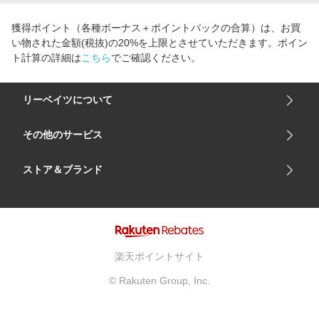
獲得ポイント（各種ボーナス＋ポイントバックの合算）は、お買
い物された金額(税抜)の20%を上限とさせていただきます。ポイン
ト計算の詳細は
こちら
でご確認ください。
リーベイツについて
会社概要
その他のサービス
ご利用ガイド
楽天市場
ストア＆ブランド
サイトマップ
楽天モバイル
ユニクロオンラインストア
リーベイツ 公式アプリ
GU（ジーユー）
リーベイツ ポイントアシスト
資生堂オンラインストア
ヘルプ・お問い合わせ
楽天ポイントサイト
Apple公式サイト
利用規約
© Rakuten Group, Inc.
アカチャンホンポ
プライバシーポリシー
ベルメゾン
広告とパートナーシップ