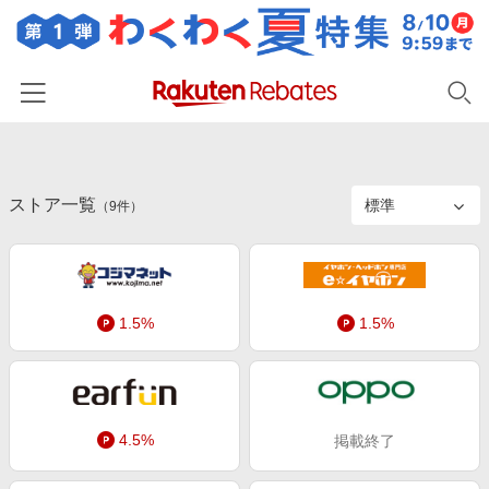
ホーム
ストア一覧
カテゴリー一覧
（
9
件）
百貨店・総合ECモール
イベント一覧
ファッション・インナー・小物
リーベイツ注目ストア
ヘルプ
食品・スイーツ・お酒
1.5%
1.5%
初回購入者限定特典
友達紹介
日用品・キッチン用品
対象ストア新規限定特典
コスメ・健康・医薬品
楽天IDでログイン/会員登録
新着ストアのご紹介
キッズ・ベビー用品
4.5%
掲載終了
電子書籍特集
家電・PC・スマホ・カメラ
楽天ペイ導入ストア