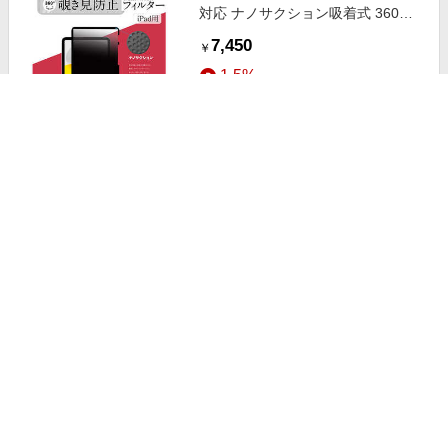
対応 ナノサクション吸着式 360度
覗き見防止フィルター 着脱式 LG-
7,450
￥
NMPF-IPD360-109
1.5%
ストアにすすむ
トリニティ iPad(A16 / 第10世代)高
透明 画面保護強化ガラス 位置ピタ
高透明 TR-IPD2510-GLI-CSCC
2,090
￥
1.5%
ストアにすすむ