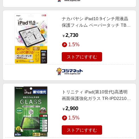
ナカバヤシ iPad10.9インチ用液晶
保護フィルム ペーパータッチ TBF-
IP22FLGPA
2,730
￥
1.5%
ストアにすすむ
トリニティ iPad(第10世代)高透明
画面保護強化ガラス TR-IPD2210-
GL-CC
2,900
￥
1.5%
ストアにすすむ