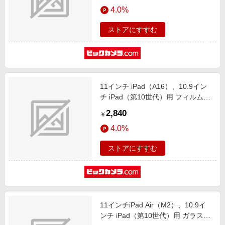
エンタメ
4.0%
楽天サービス特集
スポーツ・アウトドア・ゴルフ
旅行特集
ストアにすすむ
インテリア・寝具
わくわく夏特集
ペット・花・DIY・車
とことん買い物チャレンジ
旅行・レジャー・ホテル予約
Apple公式サイト×楽天カード分割払い
11インチ iPad（A16）、10.9イン
生活・お役立ち
Qoo10メガポ
チ iPad（第10世代）用 フィルム
金融・マネー・保険
AG/AR低反射・マット TBF-
Samsung ボーナスキャンペーン
2,840
￥
IP25FLGAR
デジタルコンテンツ
週末の高還元 夏の長期版
4.0%
ビジネス・その他サービス
ストアにすすむ
11インチiPad Air（M2）、10.9イ
ンチ iPad（第10世代）用 ガラスフ