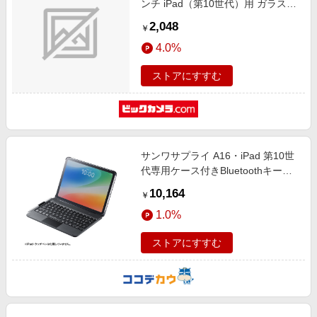
ンチ iPad（第10世代）用 ガラスフ
ィルム ブルーライトカット 高光沢
2,048
￥
0.33mm GE4284IPA11
4.0%
ストアにすすむ
サンワサプライ A16・iPad 第10世
代専用ケース付きBluetoothキーボ
ード(タッチパッド内蔵・JIS配列)
10,164
￥
SKB-BTIPAD5BK
1.0%
ストアにすすむ