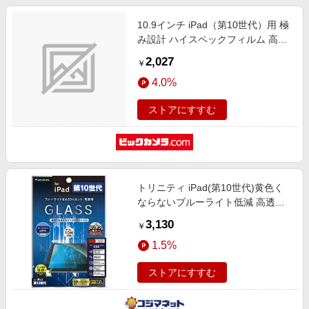
10.9インチ iPad（第10世代）用 極
み設計 ハイスペックフィルム 高透
明 TB-A22RCFLHSG
2,027
￥
4.0%
ストアにすすむ
トリニティ iPad(第10世代)黄色く
ならないブルーライト低減 高透明
画面保護強化ガラス TR-IPD2210-
3,130
￥
GL-B3CC
1.5%
ストアにすすむ