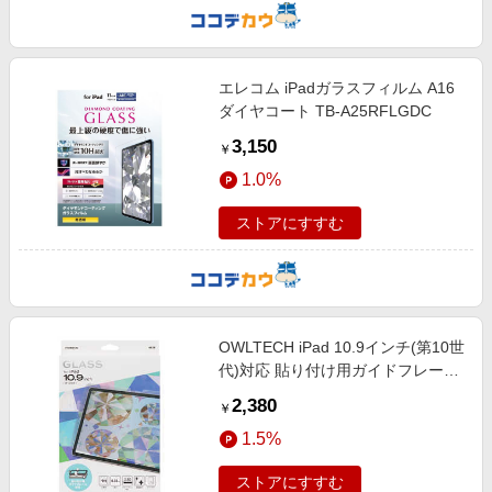
エレコム iPadガラスフィルム A16
ダイヤコート TB-A25RFLGDC
3,150
￥
1.0%
ストアにすすむ
OWLTECH iPad 10.9インチ(第10世
代)対応 貼り付け用ガイドフレーム
付属 画面保護ガラス クリア OWL-
2,380
￥
GSIE10901-CL
1.5%
ストアにすすむ