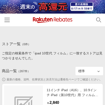
ホーム
ストア一覧
カテゴリー一覧
（
0
件）
ご指定の検索条件で「ipad 10世代 フィルム」に一致するストアは見
百貨店・総合ECモール
イベント一覧
つかりませんでした。
ファッション・インナー・小物
リーベイツ注目ストア
ヘルプ
食品・スイーツ・お酒
商品一覧
（
267
件）
初回購入者限定特典
友達紹介
日用品・キッチン用品
対象ストア新規限定特典
最新の価格、送料、在庫状況と決済方法は遷移先ページでご確認ください。
コスメ・健康・医薬品
楽天IDでログイン/会員登録
新着ストアのご紹介
11インチ iPad（A16）、10.9イン
キッズ・ベビー用品
チ iPad（第10世代）用 フィルム
電子書籍特集
AR低反射・光沢 TBF-IP25FLKAR
家電・PC・スマホ・カメラ
2,840
楽天ペイ導入ストア
￥