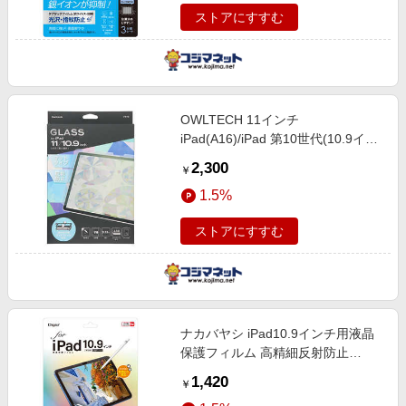
ストアにすすむ
OWLTECH 11インチ
iPad(A16)/iPad 第10世代(10.9イン
チ)用 画面保護ガラス(マット) クリ
2,300
￥
ア OWL-GSIH1101-AG
1.5%
ストアにすすむ
ナカバヤシ iPad10.9インチ用液晶
保護フィルム 高精細反射防止
TBFIP22FLH
1,420
￥