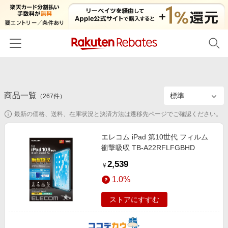
ホーム
商品一覧
カテゴリー一覧
（
267
件）
最新の価格、送料、在庫状況と決済方法は遷移先ページでご確認ください。
百貨店・総合ECモール
イベント一覧
ファッション・インナー・小物
エレコム iPad 第10世代 フィルム
リーベイツ注目ストア
ヘルプ
衝撃吸収 TB-A22RFLFGBHD
食品・スイーツ・お酒
初回購入者限定特典
2,539
友達紹介
￥
日用品・キッチン用品
対象ストア新規限定特典
1.0%
コスメ・健康・医薬品
楽天IDでログイン/会員登録
新着ストアのご紹介
ストアにすすむ
キッズ・ベビー用品
電子書籍特集
家電・PC・スマホ・カメラ
楽天ペイ導入ストア