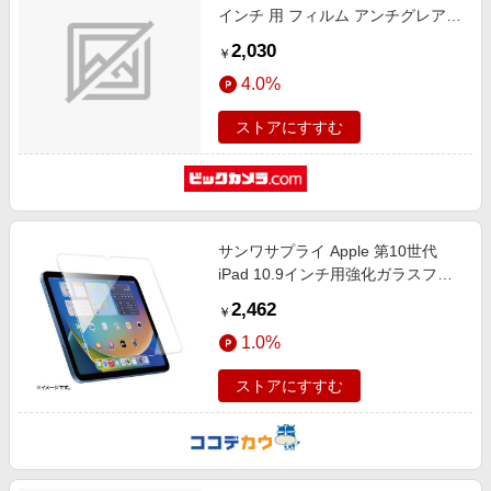
インチ 用 フィルム アンチグレア
ブルーライトカット 衝撃吸収 抗菌
2,030
￥
スムース 指紋防止 反射防止 マット
4.0%
エアーレス TB-A22RFLPST
ストアにすすむ
サンワサプライ Apple 第10世代
iPad 10.9インチ用強化ガラスフィ
ルム
2,462
￥
1.0%
ストアにすすむ