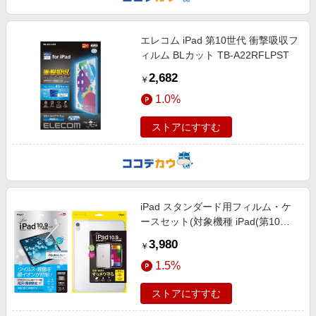
エンタメ
楽天サービス特集
スポーツ・アウトドア・ゴルフ
旅行特集
エレコム iPad 第10世代 衝撃吸収フ
インテリア・寝具
ィルム BLカット TB-A22RFLPST
わくわく夏特集
2,682
ペット・花・DIY・車
￥
とことん買い物チャレンジ
1.0%
旅行・レジャー・ホテル予約
Apple公式サイト×楽天カード分割払い
生活・お役立ち
ストアにすすむ
Qoo10メガポ
金融・マネー・保険
Samsung ボーナスキャンペーン
デジタルコンテンツ
週末の高還元 夏の長期版
ビジネス・その他サービス
iPad スタンダード用フィルム・ケ
ースセット(対象機種 iPad(第10世
代) / iPad(A16)) TBFIP22FLKAV＋
3,980
￥
TBCIP22
1.5%
ストアにすすむ