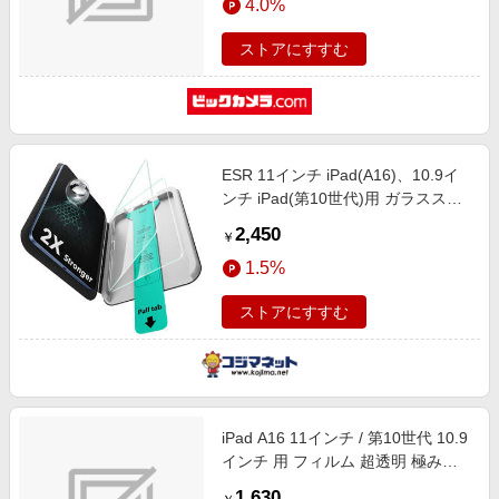
4.0%
ストアにすすむ
ESR 11インチ iPad(A16)、10.9イ
ンチ iPad(第10世代)用 ガラススク
リーン保護フィルム 2倍強度(2枚
2,450
￥
入) 1E11600102
1.5%
ストアにすすむ
iPad A16 11インチ / 第10世代 10.9
インチ 用 フィルム 超透明 極み設
計 エアーレス TB-A22RCFLAG
1,630