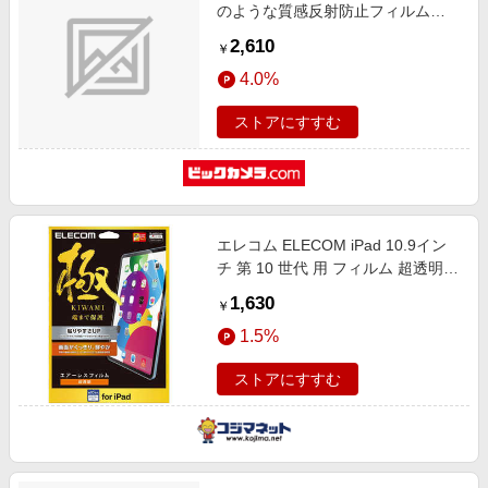
のような質感反射防止フィルム
LCD-IPAD22P
2,610
￥
4.0%
ストアにすすむ
エレコム ELECOM iPad 10.9イン
チ 第 10 世代 用 フィルム 超透明
極み設計 エアーレス TB-
1,630
￥
A22RCFLAG
1.5%
ストアにすすむ