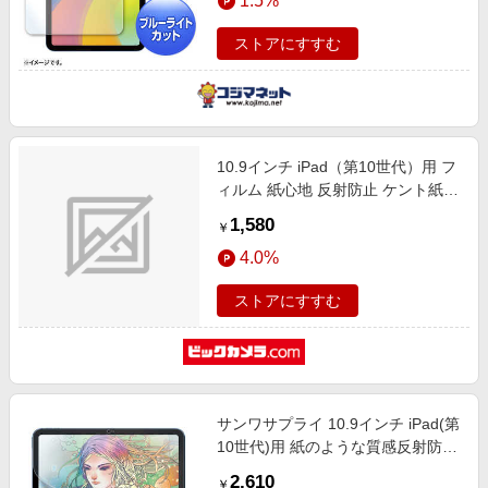
1.5%
ストアにすすむ
10.9インチ iPad（第10世代）用 フ
ィルム 紙心地 反射防止 ケント紙タ
イプ(固定シール付) TB-
1,580
￥
A24RFLAPLL
4.0%
ストアにすすむ
サンワサプライ 10.9インチ iPad(第
10世代)用 紙のような質感反射防止
フィルム LCD-IPAD22P
2,610
￥