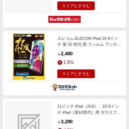
ストアにすすむ
エレコム ELECOM iPad 10.9イン
チ 第 10 世代 用 フィルム アンチグ
レア 指紋軽減 極み設計 反射防止
2,480
￥
マット エアーレス TB-A22RCFLA
1.5%
ストアにすすむ
11インチ iPad（A16）、10.9イン
チ iPad（第10世代）用 ガラスフィ
ルム ドラゴントレイル 高透明 ガイ
3,290
￥
ドフレーム付 TB-A25RFLGDT