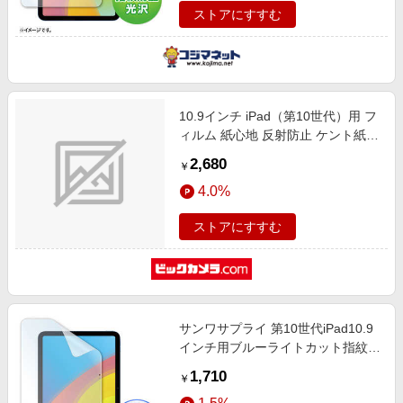
ストアにすすむ
10.9インチ iPad（第10世代）用 フ
ィルム 紙心地 反射防止 ケント紙タ
イプ TB-A22RFLAPLL
2,680
￥
4.0%
ストアにすすむ
サンワサプライ 第10世代iPad10.9
インチ用ブルーライトカット指紋防
止光沢フィルム LCDIPAD22BC
1,710
￥