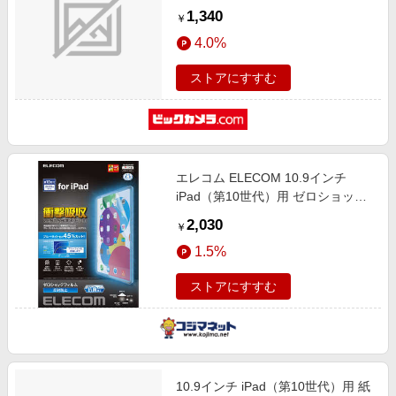
IPAD22
1,340
￥
4.0%
ストアにすすむ
エレコム ELECOM 10.9インチ
iPad（第10世代）用 ゼロショック
フィルム 衝撃吸収 ブルーライトカ
2,030
￥
ット 抗菌 反射防止 TB-
1.5%
A22RFLPST
ストアにすすむ
10.9インチ iPad（第10世代）用 紙