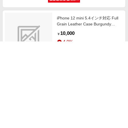
iPhone 12 mini 5.4インチ対応 Full
Grain Leather Case Burgundy
Rose
10,000
￥
4.0%
ストアにすすむ
CASETiFY iPhone 12 mini ケース
ブラック インパクトケース Yes は
い ALLOVER BABIES Sticker
3,740
+送料別
￥
3.5%
ストアにすすむ