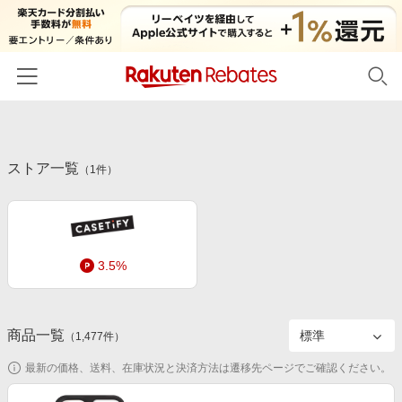
ホーム
ストア一覧
カテゴリー一覧
（
1
件）
百貨店・総合ECモール
イベント一覧
ファッション・インナー・小物
リーベイツ注目ストア
ヘルプ
食品・スイーツ・お酒
3.5%
初回購入者限定特典
友達紹介
日用品・キッチン用品
対象ストア新規限定特典
コスメ・健康・医薬品
楽天IDでログイン/会員登録
新着ストアのご紹介
商品一覧
（
1,477
件）
キッズ・ベビー用品
電子書籍特集
最新の価格、送料、在庫状況と決済方法は遷移先ページでご確認ください。
家電・PC・スマホ・カメラ
楽天ペイ導入ストア