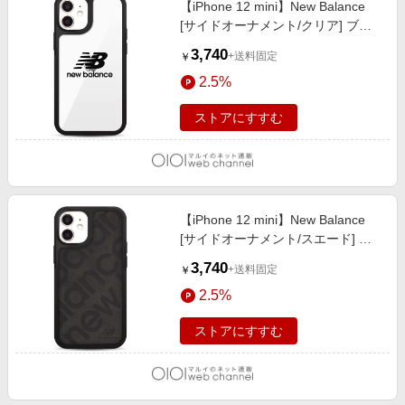
【iPhone 12 mini】New Balance
エンタメ
楽天サービス特集
[サイドオーナメント/クリア] ブラ
スポーツ・アウトドア・ゴルフ
ック
旅行特集
3,740
+送料固定
￥
インテリア・寝具
わくわく夏特集
2.5%
ペット・花・DIY・車
50万ポイント山分けキャンペーン
ストアにすすむ
旅行・レジャー・ホテル予約
とことん買い物チャレンジ
生活・お役立ち
Apple公式サイト×楽天カード分割払い
金融・マネー・保険
Samsung ボーナスキャンペーン
デジタルコンテンツ
【iPhone 12 mini】New Balance
週末の高還元 夏の長期版
[サイドオーナメント/スエード] ブ
ビジネス・その他サービス
ラック
3,740
+送料固定
￥
2.5%
ストアにすすむ