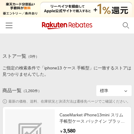
ホーム
ストア一覧
カテゴリー一覧
（
0
件）
ご指定の検索条件で「iphone13 ケース 手帳型」に一致するストアは
百貨店・総合ECモール
イベント一覧
見つかりませんでした。
ファッション・インナー・小物
リーベイツ注目ストア
ヘルプ
食品・スイーツ・お酒
商品一覧
（
1,260
件）
初回購入者限定特典
友達紹介
日用品・キッチン用品
対象ストア新規限定特典
最新の価格、送料、在庫状況と決済方法は遷移先ページでご確認ください。
コスメ・健康・医薬品
楽天IDでログイン/会員登録
新着ストアのご紹介
CaseMarket iPhone13mini スリム
キッズ・ベビー用品
手帳型ケース バックイン ブラック
電子書籍特集
ギター スリム ダイアリー
家電・PC・スマホ・カメラ
3,580
楽天ペイ導入ストア
￥
iPhone13mini-BCM2S2168-78