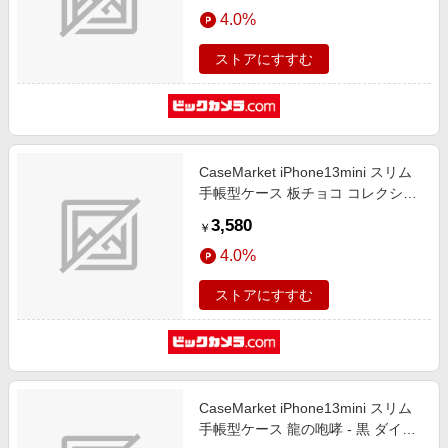
エンタメ
4.0%
楽天サービス特集
スポーツ・アウトドア・ゴルフ
旅行特集
ストアにすすむ
インテリア・寝具
わくわく夏特集
ペット・花・DIY・車
とことん買い物チャレンジ
旅行・レジャー・ホテル予約
Apple公式サイト×楽天カード分割払い
CaseMarket iPhone13mini スリム
生活・お役立ち
Qoo10メガポ
手帳型ケース 板チョコ コレクショ
金融・マネー・保険
ン スリム ダイアリー
Samsung ボーナスキャンペーン
3,580
￥
iPhone13mini-BCM2S2167-78
デジタルコンテンツ
週末の高還元 夏の長期版
4.0%
ビジネス・その他サービス
ストアにすすむ
CaseMarket iPhone13mini スリム
手帳型ケース 龍の咆哮 - 黒 ダイア