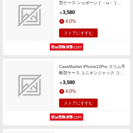
型ケース ショボーン (´・ω・`) ク
ラシック モノトーン
3,580
￥
iPhone13mini-BSB2S2609-78
4.0%
ストアにすすむ
CaseMarket iPhone13Pro スリム手
帳型ケース ユニオンジャック コレ
クション 宇宙柄 UK 1927 ダイアリ
3,580
￥
ー iPhone13Pro-BCM2S2307-78
4.0%
ストアにすすむ