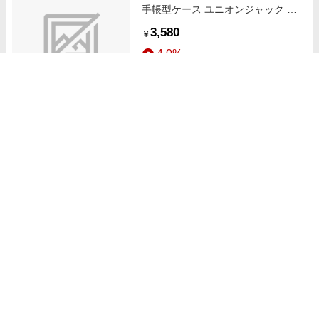
手帳型ケース ユニオンジャック コ
レクション 宇宙柄 UK 1927 ダイア
3,580
￥
リー iPhone13mini-BCM2S2307-78
4.0%
ストアにすすむ
CaseMarket iPhone13mini スリム
手帳型ケース スカル ローズ クロス
ブラック スリム ダイアリー
3,580
￥
iPhone13mini-BCM2S2269-78
4.0%
ストアにすすむ