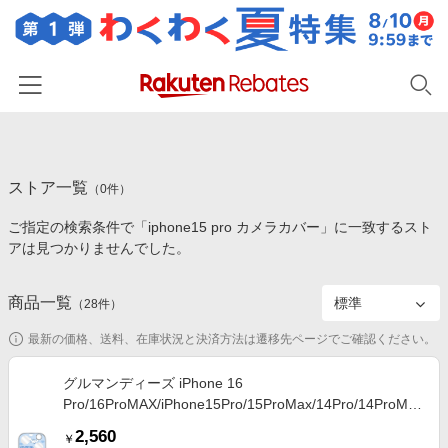
ホーム
ストア一覧
カテゴリー一覧
（
0
件）
ご指定の検索条件で「iphone15 pro カメラカバー」に一致するスト
百貨店・総合ECモール
イベント一覧
アは見つかりませんでした。
ファッション・インナー・小物
リーベイツ注目ストア
ヘルプ
食品・スイーツ・お酒
商品一覧
（
28
件）
初回購入者限定特典
友達紹介
日用品・キッチン用品
対象ストア新規限定特典
最新の価格、送料、在庫状況と決済方法は遷移先ページでご確認ください。
コスメ・健康・医薬品
楽天IDでログイン/会員登録
新着ストアのご紹介
グルマンディーズ iPhone 16
キッズ・ベビー用品
Pro/16ProMAX/iPhone15Pro/15ProMax/14Pro/14ProMax
電子書籍特集
カメラカバー サンリオキャラクターズ シナモロール
家電・PC・スマホ・カメラ
2,560
楽天ペイ導入ストア
￥
SANG-478CN