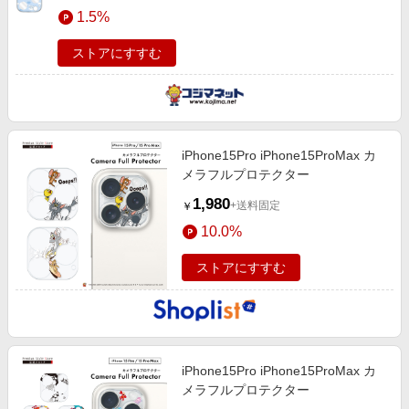
エンタメ
1.5%
楽天サービス特集
スポーツ・アウトドア・ゴルフ
旅行特集
ストアにすすむ
インテリア・寝具
お中元特集2026
ペット・花・DIY・車
わくわく夏特集
旅行・レジャー・ホテル予約
とことん買い物チャレンジ
iPhone15Pro iPhone15ProMax カ
生活・お役立ち
Apple公式サイト×楽天カード分割払い
メラフルプロテクター
金融・マネー・保険
Qoo10メガポ
1,980
+送料固定
￥
デジタルコンテンツ
10.0%
ビジネス・その他サービス
ストアにすすむ
iPhone15Pro iPhone15ProMax カ
メラフルプロテクター