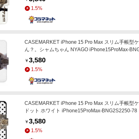
1.5%
CASEMARKET iPhone 15 Pro Max スリ
ん？。シャムちゃん NYAGO iPhone15ProMax-BNG2
3,580
￥
1.5%
CASEMARKET iPhone 15 Pro Max スリ
ドット ホワイト iPhone15ProMax-BNG2S2250-78
3,580
￥
1.5%