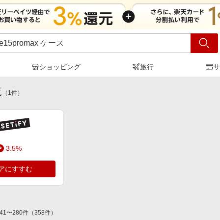
ショッピング
旅行
サ
hone15promax ケース
」の検索結果
覧
（
1
件）
3.5%
アにすすむ
41
〜
280
件
（
358
件）