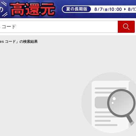
ショッピング
旅行
サ
unes コード
」の検索結果