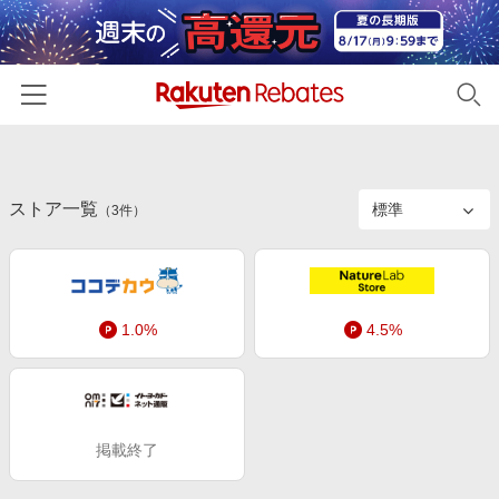
ホーム
ストア一覧
カテゴリー一覧
（
3
件）
百貨店・総合ECモール
イベント一覧
ファッション・インナー・小物
リーベイツ注目ストア
ヘルプ
食品・スイーツ・お酒
1.0%
4.5%
初回購入者限定特典
友達紹介
日用品・キッチン用品
対象ストア新規限定特典
コスメ・健康・医薬品
楽天IDでログイン/会員登録
新着ストアのご紹介
キッズ・ベビー用品
掲載終了
電子書籍特集
家電・PC・スマホ・カメラ
楽天ペイ導入ストア