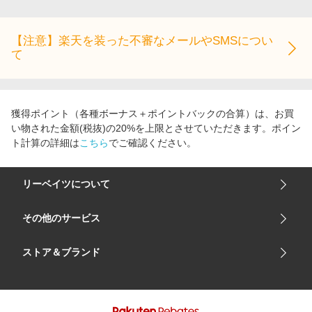
エンタメ
楽天サービス特集
スポーツ・アウトドア・ゴルフ
旅行特集
【注意】楽天を装った不審なメールやSMSについ
て
インテリア・寝具
わくわく夏特集
ペット・花・DIY・車
とことん買い物チャレンジ
旅行・レジャー・ホテル予約
Apple公式サイト×楽天カード分割払い
獲得ポイント（各種ボーナス＋ポイントバックの合算）は、お買
生活・お役立ち
い物された金額(税抜)の20%を上限とさせていただきます。ポイン
Qoo10メガポ
ト計算の詳細は
こちら
でご確認ください。
金融・マネー・保険
Samsung ボーナスキャンペーン
デジタルコンテンツ
週末の高還元 夏の長期版
リーベイツについて
ビジネス・その他サービス
会社概要
その他のサービス
ご利用ガイド
楽天市場
ストア＆ブランド
サイトマップ
楽天モバイル
ユニクロオンラインストア
リーベイツ 公式アプリ
GU（ジーユー）
リーベイツ ポイントアシスト