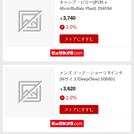
キャンプ・ピロー(約36 x
エンタメ
楽天サービス特集
46cm/Buffalo Plaid) 284594
スポーツ・アウトドア・ゴルフ
旅行特集
3,740
￥
インテリア・寝具
お中元特集2026
1.0%
ペット・花・DIY・車
わくわく夏特集
ストアにすすむ
旅行・レジャー・ホテル予約
とことん買い物チャレンジ
生活・お役立ち
Apple公式サイト×楽天カード分割払い
金融・マネー・保険
Qoo10メガポ
デジタルコンテンツ
メンズ ドック・ショーツ 8インチ
(Mサイズ/DeepOlive) 506801
ビジネス・その他サービス
3,620
￥
1.0%
ストアにすすむ