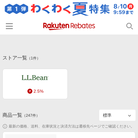
ホーム
ストア一覧
カテゴリー一覧
（
1
件）
百貨店・総合ECモール
イベント一覧
ファッション・インナー・小物
リーベイツ注目ストア
ヘルプ
食品・スイーツ・お酒
2.5%
初回購入者限定特典
友達紹介
日用品・キッチン用品
対象ストア新規限定特典
コスメ・健康・医薬品
楽天IDでログイン/会員登録
新着ストアのご紹介
商品一覧
（
247
件）
キッズ・ベビー用品
電子書籍特集
最新の価格、送料、在庫状況と決済方法は遷移先ページでご確認ください。
家電・PC・スマホ・カメラ
楽天ペイ導入ストア