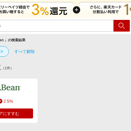
ショッピング
旅行
サ
ean
」の検索結果
すべて解除
覧
（
1
件）
2.5%
アにすすむ