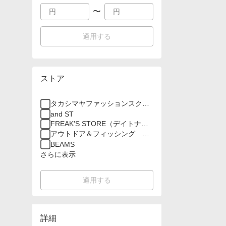
〜
適用する
ストア
タカシマヤファッションスクエ
ア
and ST
FREAK'S STORE（デイトナパ
ーク）
アウトドア＆フィッシング ナ
チュラム
BEAMS
さらに表示
適用する
詳細