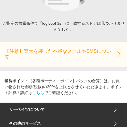
エンタメ
楽天サービス特集
スポーツ・アウトドア・ゴルフ
旅行特集
インテリア・寝具
ご指定の検索条件で「logicool 3s」に一致するストアは見つかりませ
わくわく夏特集
んでした。
ペット・花・DIY・車
とことん買い物チャレンジ
旅行・レジャー・ホテル予約
Apple公式サイト×楽天カード分割払い
生活・お役立ち
【注意】楽天を装った不審なメールやSMSについ
Qoo10メガポ
て
金融・マネー・保険
Samsung ボーナスキャンペーン
デジタルコンテンツ
週末の高還元 夏の長期版
ビジネス・その他サービス
獲得ポイント（各種ボーナス＋ポイントバックの合算）は、お買
い物された金額(税抜)の20%を上限とさせていただきます。ポイン
ト計算の詳細は
こちら
でご確認ください。
リーベイツについて
会社概要
その他のサービス