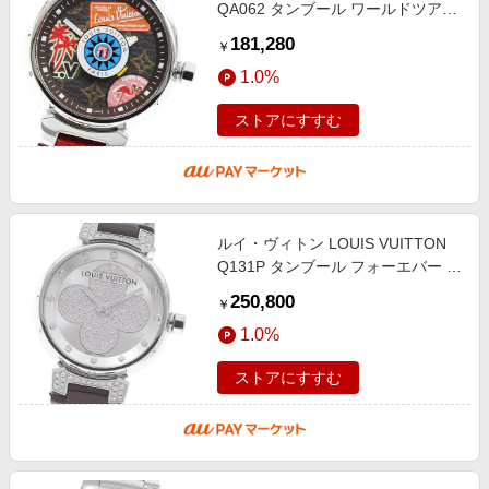
QA062 タンブール ワールドツアー
クォーツ レディース 良品 箱・保証
181,280
￥
書付き_956287
1.0%
ストアにすすむ
ルイ・ヴィトン LOUIS VUITTON
Q131P タンブール フォーエバー ダ
イヤモンド クォーツ レディース
250,800
￥
_956534
1.0%
ストアにすすむ