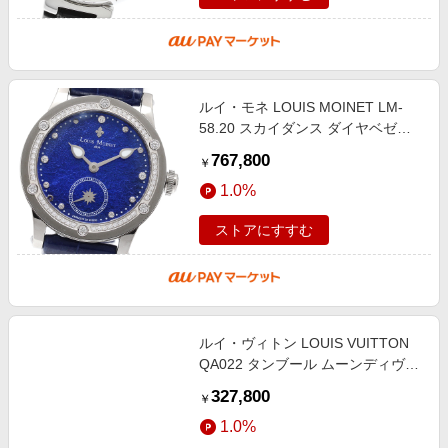
ルイ・モネ LOUIS MOINET LM-
58.20 スカイダンス ダイヤベゼル
スモールセコンド 自動巻き レディ
767,800
￥
ース 美品 _949681
1.0%
ストアにすすむ
ルイ・ヴィトン LOUIS VUITTON
QA022 タンブール ムーンディヴァ
イン ダイヤ クォーツ メンズ
327,800
￥
_945951
1.0%