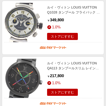
ルイ・ヴィトン LOUIS VUITTON
Q1028 タンブール フライバック ク
ロノ ヴォレ 世界限定300本 自動巻
349,800
￥
き メンズ 良品 箱付き_958564
1.0%
ストアにすすむ
ルイ・ヴィトン LOUIS VUITTON
QA113 タンブールスリム レインボ
ー クォーツ メンズ _917662
217,800
￥
1.0%
ストアにすすむ