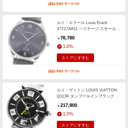
ルイ・エラール Louis Erard
47217AA11 ヘリテージ スモールセ
コンド 手巻き メンズ _957249
76,780
￥
1.0%
ストアにすすむ
ルイ・ヴィトン LOUIS VUITTON
Q113K タンブールインブラック
GMT デイト 自動巻き メンズ 箱・
217,800
￥
保証書付き_951112
1.0%
ストアにすすむ