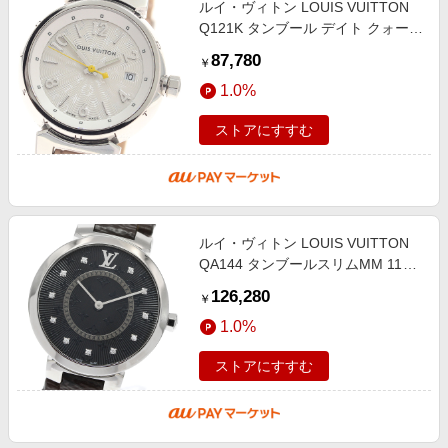
ルイ・ヴィトン LOUIS VUITTON
エンタメ
楽天サービス特集
Q121K タンブール デイト クォーツ
スポーツ・アウトドア・ゴルフ
レディース _951044
旅行特集
87,780
￥
インテリア・寝具
お中元特集2026
1.0%
ペット・花・DIY・車
わくわく夏特集
ストアにすすむ
旅行・レジャー・ホテル予約
とことん買い物チャレンジ
生活・お役立ち
Apple公式サイト×楽天カード分割払い
金融・マネー・保険
Qoo10メガポ
デジタルコンテンツ
ルイ・ヴィトン LOUIS VUITTON
QA144 タンブールスリムMM 11P
ビジネス・その他サービス
ダイヤ クォーツ レディース
126,280
￥
_960224
1.0%
ストアにすすむ