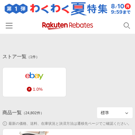
ホーム
ストア一覧
カテゴリー一覧
（
1
件）
百貨店・総合ECモール
イベント一覧
ファッション・インナー・小物
リーベイツ注目ストア
ヘルプ
食品・スイーツ・お酒
1.0%
初回購入者限定特典
友達紹介
日用品・キッチン用品
対象ストア新規限定特典
コスメ・健康・医薬品
楽天IDでログイン/会員登録
新着ストアのご紹介
商品一覧
（
24,802
件）
キッズ・ベビー用品
電子書籍特集
最新の価格、送料、在庫状況と決済方法は遷移先ページでご確認ください。
家電・PC・スマホ・カメラ
楽天ペイ導入ストア