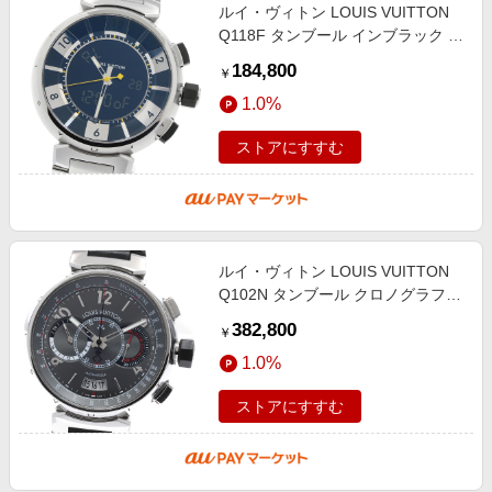
ルイ・ヴィトン LOUIS VUITTON
Q118F タンブール インブラック ク
ォーツ メンズ 良品 保証書付き
184,800
￥
_951070
1.0%
ストアにすすむ
ルイ・ヴィトン LOUIS VUITTON
Q102N タンブール クロノグラフ
ヴォワイヤージュ 世界888本限定
382,800
￥
自動巻き メンズ 保証書付き
1.0%
_945802
ストアにすすむ