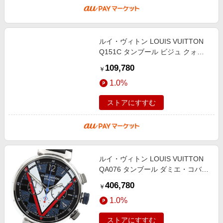
ルイ・ヴィトン LOUIS VUITTON
Q151C タンブール ビジュ クォー
ツ レディース 箱・保証書付き
109,780
￥
_954312
1.0%
ストアにすすむ
ルイ・ヴィトン LOUIS VUITTON
QA076 タンブール ダミエ・コバル
トV 自動巻き メンズ 良品 箱付き
406,780
￥
_952644
1.0%
ストアにすすむ