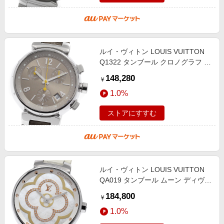
ルイ・ヴィトン LOUIS VUITTON
Q1322 タンブール クロノグラフ デ
イト クォーツ ボーイズ 箱・保証書
148,280
￥
付き_957502
1.0%
ストアにすすむ
ルイ・ヴィトン LOUIS VUITTON
QA019 タンブール ムーン ディヴァ
イン ダイヤ クォーツ レディース
184,800
￥
_959397
1.0%