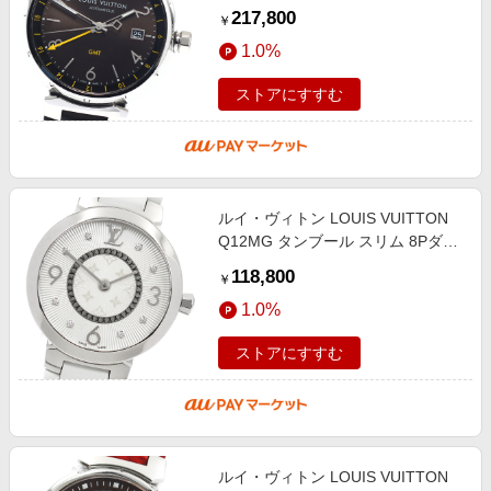
動巻き メンズ 箱・保証書付き
217,800
￥
_957729
1.0%
ストアにすすむ
ルイ・ヴィトン LOUIS VUITTON
Q12MG タンブール スリム 8Pダイ
ヤ クォーツ レディース 美品 内箱
118,800
￥
付き_957712
1.0%
ストアにすすむ
ルイ・ヴィトン LOUIS VUITTON