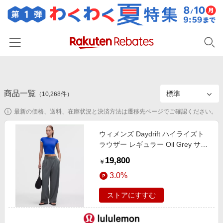
ホーム
商品一覧
カテゴリー一覧
（
10,268
件）
最新の価格、送料、在庫状況と決済方法は遷移先ページでご確認ください。
百貨店・総合ECモール
イベント一覧
ファッション・インナー・小物
ウィメンズ Daydrift ハイライズト
リーベイツ注目ストア
ヘルプ
ラウザー レギュラー Oil Grey サイ
食品・スイーツ・お酒
初回購入者限定特典
ズ XS lululemon
19,800
友達紹介
￥
日用品・キッチン用品
対象ストア新規限定特典
3.0%
コスメ・健康・医薬品
楽天IDでログイン/会員登録
新着ストアのご紹介
ストアにすすむ
キッズ・ベビー用品
電子書籍特集
家電・PC・スマホ・カメラ
楽天ペイ導入ストア