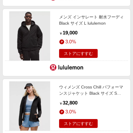
エンタメ
楽天サービス特集
スポーツ・アウトドア・ゴルフ
旅行特集
メンズ インサレート 耐水フーディ
インテリア・寝具
Black サイズ L lululemon
お中元特集2026
19,000
ペット・花・DIY・車
￥
わくわく夏特集
3.0%
旅行・レジャー・ホテル予約
とことん買い物チャレンジ
生活・お役立ち
ストアにすすむ
Apple公式サイト×楽天カード分割払い
金融・マネー・保険
Qoo10メガポ
デジタルコンテンツ
ビジネス・その他サービス
ウィメンズ Cross Chill パフォーマ
ンスジャケット Black サイズ S
lululemon
32,800
￥
3.0%
ストアにすすむ