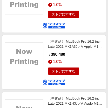
エンタメ
1.0%
Sequoia〕
楽天サービス特集
スポーツ・アウトドア・ゴルフ
旅行特集
ストアにすすむ
インテリア・寝具
わくわく夏特集
ペット・花・DIY・車
とことん買い物チャレンジ
旅行・レジャー・ホテル予約
Apple公式サイト×楽天カード分割払い
〔中古品〕 MacBook Pro 16.2-inch
生活・お役立ち
Qoo10メガポ
Late-2021 MK1A3J／A Apple M1
金融・マネー・保険
Max 10コアCPU_32コアGPU
Samsung ボーナスキャンペーン
390,480
￥
64GB SSD4TB スペースグレイ
デジタルコンテンツ
週末の高還元 夏の長期版
1.0%
〔26.3 Tahoe〕
ビジネス・その他サービス
ストアにすすむ
〔中古品〕 MacBook Pro 16.2-inch
Late-2021 MK1H3J／A Apple M1