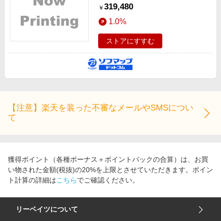
Max 10コアCPU_32コアGPU
319,480
￥
64GB SSD1TB シルバー 〔26.4
1.0%
Tahoe〕
ストアにすすむ
【注意】楽天を装った不審なメールやSMSについ
て
獲得ポイント（各種ボーナス＋ポイントバックの合算）は、お買
い物された金額(税抜)の20%を上限とさせていただきます。ポイン
ト計算の詳細は
こちら
でご確認ください。
リーベイツについて