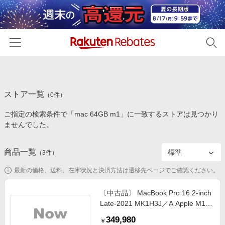
ホーム
ストア一覧
カテゴリー一覧
（
0
件）
ご指定の検索条件で「mac 64GB m1」に一致するストアは見つかり
百貨店・総合ECモール
イベント一覧
ませんでした。
ファッション・インナー・小物
リーベイツ注目ストア
ヘルプ
食品・スイーツ・お酒
商品一覧
（
3
件）
初回購入者限定特典
友達紹介
日用品・キッチン用品
対象ストア新規限定特典
最新の価格、送料、在庫状況と決済方法は遷移先ページでご確認ください。
コスメ・健康・医薬品
楽天IDでログイン/会員登録
新着ストアのご紹介
〔中古品〕 MacBook Pro 16.2-inch
キッズ・ベビー用品
Late-2021 MK1H3J／A Apple M1
電子書籍特集
Max 10コアCPU_32コアGPU
家電・PC・スマホ・カメラ
349,980
楽天ペイ導入ストア
￥
64GB SSD2TB シルバー 〔15.3