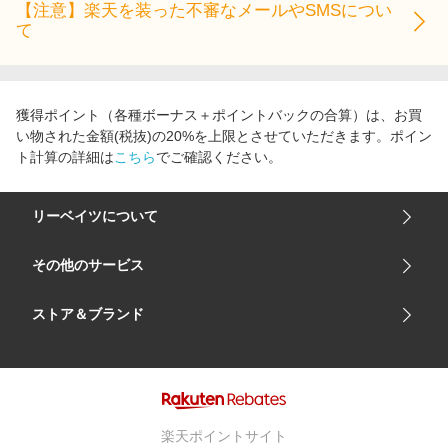
【注意】楽天を装った不審なメールやSMSについ
て
獲得ポイント（各種ボーナス＋ポイントバックの合算）は、お買
い物された金額(税抜)の20%を上限とさせていただきます。ポイン
ト計算の詳細は
こちら
でご確認ください。
リーベイツについて
会社概要
その他のサービス
ご利用ガイド
楽天市場
ストア＆ブランド
サイトマップ
楽天モバイル
ユニクロオンラインストア
リーベイツ 公式アプリ
GU（ジーユー）
リーベイツ ポイントアシスト
資生堂オンラインストア
ヘルプ・お問い合わせ
楽天ポイントサイト