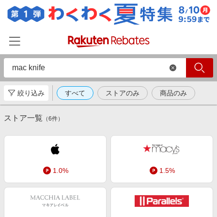
絞り込み
すべて
ストアのみ
商品のみ
ホーム
ストア一覧
カテゴリー一覧
（
6
件）
百貨店・総合ECモール
イベント一覧
ファッション・インナー・小物
リーベイツ注目ストア
ヘルプ
食品・スイーツ・お酒
1.0%
1.5%
初回購入者限定特典
友達紹介
日用品・キッチン用品
対象ストア新規限定特典
コスメ・健康・医薬品
楽天IDでログイン/会員登録
新着ストアのご紹介