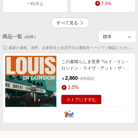
キッズ・ベビー用品
7.5%
一時停止
電子書籍特集
家電・PC・スマホ・カメラ
楽天ペイ導入ストア
エンタメ
すべて見る
楽天サービス特集
スポーツ・アウトドア・ゴルフ
旅行特集
商品一覧
（
41
件）
2.0%
3.0%
インテリア・寝具
お中元特集2026
最新の価格、送料、在庫状況と決済方法は遷移先ページでご確認ください。
ペット・花・DIY・車
わくわく夏特集
旅行・レジャー・ホテル予約
この素晴らしき世界 ?ルイ・イン・
とことん買い物チャレンジ
ロンドン・ライヴ・アット・ザ・
生活・お役立ち
BBC
Apple公式サイト×楽天カード分割払い
2,860
+送料固定
￥
金融・マネー・保険
Qoo10メガポ
2.0%
デジタルコンテンツ
ストアにすすむ
ビジネス・その他サービス