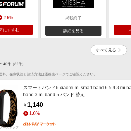
2.5%
掲載終了
アにすすむ
詳細を見る
すべて見る
〜
40
件
（
82
件）
4.5%
送料、在庫状況と決済方法は遷移先ページでご確認ください。
アにすすむ
スマートバンド6 xiaomi mi smart band 6 5 4 3 mi 
band 3 mi band 5 バンド 替え
1,140
￥
1.0%