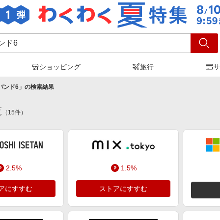
ショッピング
旅行
サ
 バンド6
」の検索結果
覧
（
15
件）
2.5%
1.5%
アにすすむ
ストアにすすむ