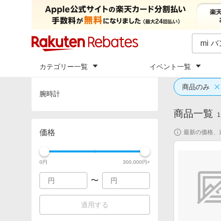
カテゴリー一覧
イベント一覧
トップ
「
mi
カテゴリ
商品のみ
腕時計
商品一覧
1
価格
最新の価格、
0
円
300,000
円+
〜
適用する