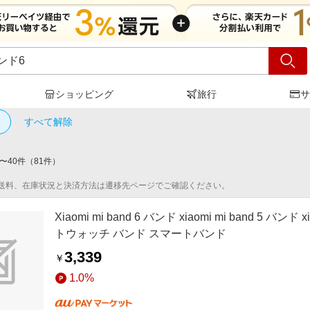
ショッピング
旅行
サ
 バンド6
」の検索結果
すべて解除
〜
40
件
（
81
件）
送料、在庫状況と決済方法は遷移先ページでご確認ください。
Xiaomi mi band 6 バンド xiaomi mi band 5 バンド 
トウォッチ バンド スマートバンド
3,339
￥
1.0%