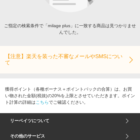
エンタメ
楽天サービス特集
スポーツ・アウトドア・ゴルフ
旅行特集
インテリア・寝具
ご指定の検索条件で「milage plus」に一致する商品は見つかりませ
わくわく夏特集
んでした。
ペット・花・DIY・車
とことん買い物チャレンジ
旅行・レジャー・ホテル予約
Apple公式サイト×楽天カード分割払い
生活・お役立ち
【注意】楽天を装った不審なメールやSMSについ
Qoo10メガポ
て
金融・マネー・保険
Samsung ボーナスキャンペーン
デジタルコンテンツ
週末の高還元 夏の長期版
ビジネス・その他サービス
獲得ポイント（各種ボーナス＋ポイントバックの合算）は、お買
い物された金額(税抜)の20%を上限とさせていただきます。ポイン
ト計算の詳細は
こちら
でご確認ください。
リーベイツについて
会社概要
その他のサービス