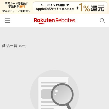
ホーム
商品一覧
カテゴリー一覧
（0件）
百貨店・総合ECモール
イベント一覧
ファッション・インナー・小物
リーベイツ注目ストア
ヘルプ
食品・スイーツ・お酒
初回購入者限定特典
友達紹介
日用品・キッチン用品
対象ストア新規限定特典
コスメ・健康・医薬品
楽天IDでログイン/会員登録
新着ストアのご紹介
キッズ・ベビー用品
電子書籍特集
家電・PC・スマホ・カメラ
楽天ペイ導入ストア