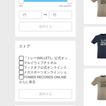
0
円
300,000
円+
〜
適用する
ストア
『ミレー(MILLET)』公式オンラ
インストア
マルイウェブチャネル
ブックオフ公式オンラインスト
ア
メガスポーツオンラインショッ
プ
TOWER RECORDS ONLINE
さらに表示
適用する