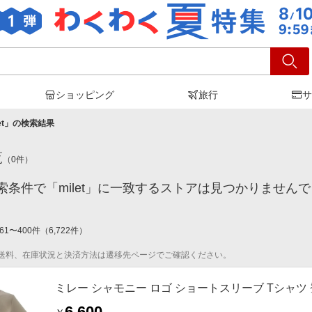
ショッピング
旅行
サ
et
」の検索結果
覧
（
0
件）
索条件で「milet」に一致するストアは見つかりません
61
〜
400
件
（
6,722
件）
送料、在庫状況と決済方法は遷移先ページでご確認ください。
ミレー シャモニー ロゴ ショートスリーブ Tシャツ 登山
6,600