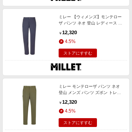
エンタメ
楽天サービス特集
スポーツ・アウトドア・ゴルフ
旅行特集
ミレー 【ウィメンズ】モンテロー
インテリア・寝具
ザ パンツ ネオ 登山 レディース パ
わくわく夏特集
ンツ ズボン トレッキング ARGON
12,320
ペット・花・DIY・車
￥
M
とことん買い物チャレンジ
4.5%
旅行・レジャー・ホテル予約
Apple公式サイト×楽天カード分割払い
生活・お役立ち
ストアにすすむ
Qoo10メガポ
金融・マネー・保険
Samsung ボーナスキャンペーン
デジタルコンテンツ
週末の高還元 夏の長期版
ビジネス・その他サービス
ミレー モンテローザ パンツ ネオ
登山 メンズ パンツ ズボン トレッ
キング FIELD XL
12,320
￥
4.5%
ストアにすすむ