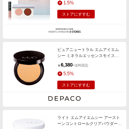
1.5%
エンタメ
楽天サービス特集
スポーツ・アウトドア・ゴルフ
ストアにすすむ
旅行特集
インテリア・寝具
わくわく夏特集
ペット・花・DIY・車
とことん買い物チャレンジ
旅行・レジャー・ホテル予約
Apple公式サイト×楽天カード分割払い
ピュアニュートラル エムアイエム
生活・お役立ち
Qoo10メガポ
シー ミネラルエッセンスモイスト
金融・マネー・保険
10g SPF40
Samsung ボーナスキャンペーン
6,380
+送料固定
￥
デジタルコンテンツ
週末の高還元 夏の長期版
5.5%
ビジネス・その他サービス
ストアにすすむ
ライト エムアイエムシー アースト
ーンコントロールクリアパウダー