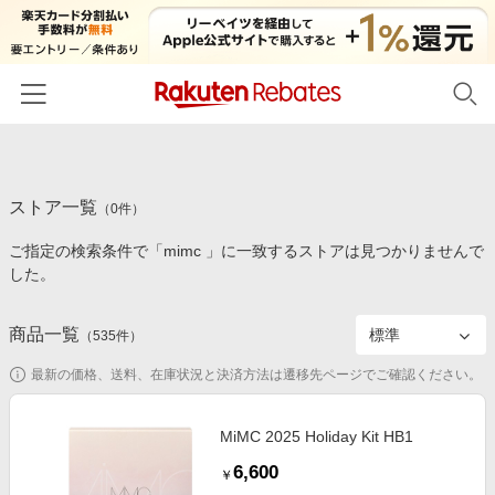
ホーム
ストア一覧
カテゴリー一覧
（
0
件）
ご指定の検索条件で「mimc 」に一致するストアは見つかりませんで
百貨店・総合ECモール
イベント一覧
した。
ファッション・インナー・小物
リーベイツ注目ストア
ヘルプ
食品・スイーツ・お酒
商品一覧
（
535
件）
初回購入者限定特典
友達紹介
日用品・キッチン用品
対象ストア新規限定特典
最新の価格、送料、在庫状況と決済方法は遷移先ページでご確認ください。
コスメ・健康・医薬品
楽天IDでログイン/会員登録
新着ストアのご紹介
キッズ・ベビー用品
MiMC 2025 Holiday Kit HB1
電子書籍特集
6,600
家電・PC・スマホ・カメラ
￥
楽天ペイ導入ストア