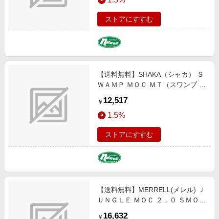
232
ストアにすすむ
【送料無料】SHAKA（シャカ） Ｓ
ＷＡＭＰ ＭＯＣ ＭＴ（スワンプ モ
ック ＭＴ）／モックシューズ ２８
12,517
￥
ｃｍ ＢＬＡＣＫ SK-232
1.5%
ストアにすすむ
【送料無料】MERRELL(メレル) Ｊ
ＵＮＧＬＥ ＭＯＣ ２．０ ＳＭＯＯ
ＴＨ ＬＥＡＴＨＥＲ ２９．０ｃｍ
16,632
￥