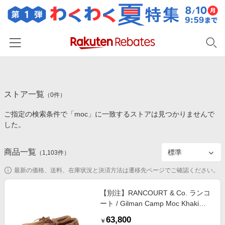
ホーム
ストア一覧
カテゴリー一覧
（
0
件）
ご指定の検索条件で「moc」に一致するストアは見つかりませんで
百貨店・総合ECモール
イベント一覧
した。
ファッション・インナー・小物
リーベイツ注目ストア
ヘルプ
食品・スイーツ・お酒
商品一覧
（
1,103
件）
初回購入者限定特典
友達紹介
日用品・キッチン用品
対象ストア新規限定特典
最新の価格、送料、在庫状況と決済方法は遷移先ページでご確認ください。
コスメ・健康・医薬品
楽天IDでログイン/会員登録
新着ストアのご紹介
【別注】RANCOURT & Co. ランコ
キッズ・ベビー用品
ート / Gilman Camp Moc Khaki
電子書籍特集
Suede シューズ MEN KHAKI 7.5
家電・PC・スマホ・カメラ
63,800
楽天ペイ導入ストア
￥