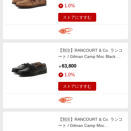
エンタメ
1.0%
楽天サービス特集
スポーツ・アウトドア・ゴルフ
旅行特集
ストアにすすむ
インテリア・寝具
お中元特集2026
ペット・花・DIY・車
わくわく夏特集
旅行・レジャー・ホテル予約
とことん買い物チャレンジ
【別注】RANCOURT & Co. ランコ
生活・お役立ち
Apple公式サイト×楽天カード分割払い
ート / Gilman Camp Moc Black シ
金融・マネー・保険
ューズ MEN Black 9
Qoo10メガポ
63,800
￥
デジタルコンテンツ
1.0%
ビジネス・その他サービス
ストアにすすむ
【別注】RANCOURT & Co. ランコ
ート / Gilman Camp Moc