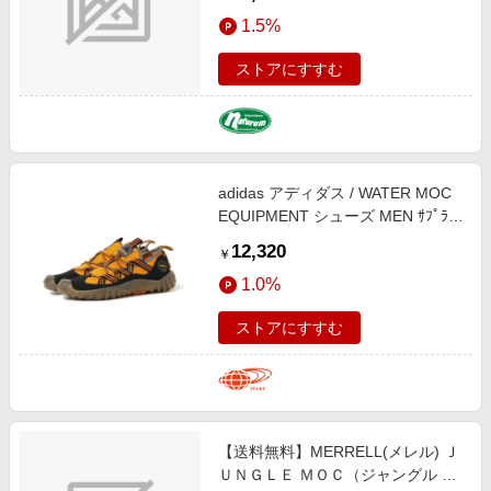
ＴＵＲＫＩＳＨ ＣＯＦＦＥＥ
1.5%
M5002201
ストアにすすむ
adidas アディダス / WATER MOC
EQUIPMENT シューズ MEN ｻﾌﾟﾗｲﾔ
ｰｶﾗｰ/ｺｱﾌﾞﾗｯｸ/ｵﾚﾝｼﾞ 28.5
12,320
￥
1.0%
ストアにすすむ
【送料無料】MERRELL(メレル) Ｊ
ＵＮＧＬＥ ＭＯＣ（ジャングル モ