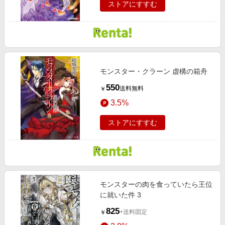
ストアにすすむ
モンスター・クラーン 虚構の箱舟
550
送料無料
￥
3.5%
ストアにすすむ
モンスターの肉を食っていたら王位
に就いた件 3
825
+送料固定
￥