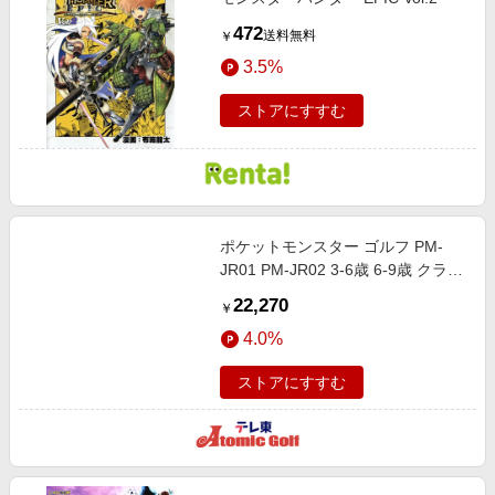
472
送料無料
￥
3.5%
ストアにすすむ
ポケットモンスター ゴルフ PM-
JR01 PM-JR02 3-6歳 6-9歳 クラブ
セット 3本組 (DR,I7,PT) ポケモン
22,270
￥
キャディバッグ付き ピカチュー キ
4.0%
ッズ
ストアにすすむ