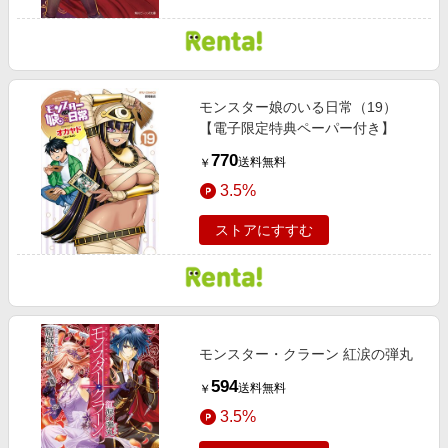
モンスター娘のいる日常（19）
【電子限定特典ペーパー付き】
770
送料無料
￥
3.5%
ストアにすすむ
モンスター・クラーン 紅涙の弾丸
594
送料無料
￥
3.5%