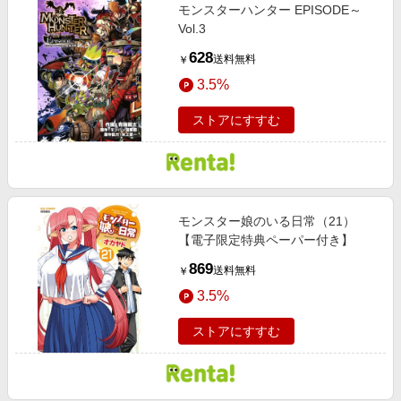
モンスターハンター EPISODE～
Vol.3
628
送料無料
￥
3.5%
ストアにすすむ
モンスター娘のいる日常（21）
【電子限定特典ペーパー付き】
869
送料無料
￥
3.5%
ストアにすすむ