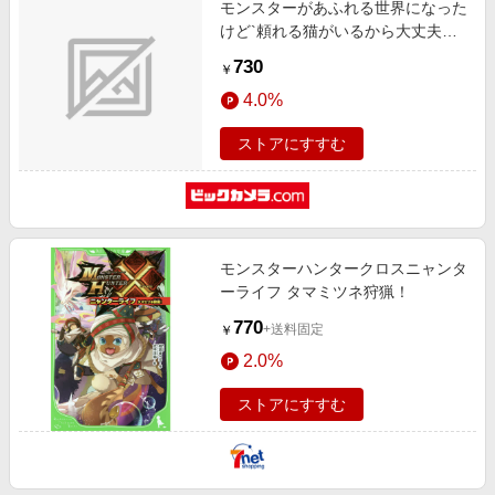
モンスターがあふれる世界になった
エンタメ
楽天サービス特集
けど`頼れる猫がいるから大丈夫で
スポーツ・アウトドア・ゴルフ
す 1巻
旅行特集
730
￥
インテリア・寝具
わくわく夏特集
4.0%
ペット・花・DIY・車
とことん買い物チャレンジ
ストアにすすむ
旅行・レジャー・ホテル予約
Apple公式サイト×楽天カード分割払い
生活・お役立ち
Qoo10メガポ
金融・マネー・保険
Samsung ボーナスキャンペーン
デジタルコンテンツ
モンスターハンタークロスニャンタ
週末の高還元 夏の長期版
ーライフ タマミツネ狩猟！
ビジネス・その他サービス
770
+送料固定
￥
2.0%
ストアにすすむ