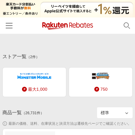
ホーム
ストア一覧
カテゴリー一覧
（
2
件）
百貨店・総合ECモール
イベント一覧
ファッション・インナー・小物
リーベイツ注目ストア
ヘルプ
食品・スイーツ・お酒
最大1,000
750
初回購入者限定特典
友達紹介
日用品・キッチン用品
対象ストア新規限定特典
コスメ・健康・医薬品
楽天IDでログイン/会員登録
新着ストアのご紹介
商品一覧
（
26,731
件）
キッズ・ベビー用品
電子書籍特集
最新の価格、送料、在庫状況と決済方法は遷移先ページでご確認ください。
家電・PC・スマホ・カメラ
楽天ペイ導入ストア