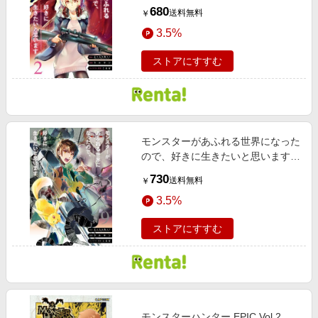
巻【デジタル版限定特典付き】
680
送料無料
￥
3.5%
ストアにすすむ
モンスターがあふれる世界になった
ので、好きに生きたいと思います 9
巻【デジタル版限定特典付き】
730
送料無料
￥
3.5%
ストアにすすむ
モンスターハンター EPIC Vol.2