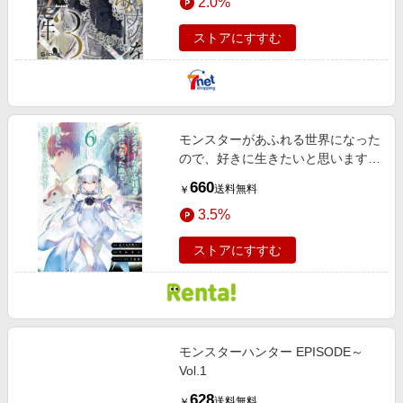
2.0%
ストアにすすむ
モンスターがあふれる世界になった
ので、好きに生きたいと思います 6
巻【デジタル版限定特典付き】
660
送料無料
￥
3.5%
ストアにすすむ
モンスターハンター EPISODE～
Vol.1
628
送料無料
￥