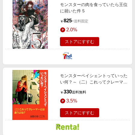
モンスターの肉を食っていたら王位
に就いた件 5
825
+送料固定
￥
2.0%
ストアにすすむ
モンスターペイシェントっていった
い何？～（二）これってクレーマー
とは違うよね？～
330
送料無料
￥
3.5%
ストアにすすむ