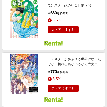
モンスター娘のいる日常（5）
660
送料無料
￥
3.5%
ストアにすすむ
モンスターがあふれる世界になった
けど、頼れる猫がいるから大丈夫で
す 2巻【デジタル版限定特典付き】
770
送料無料
￥
3.5%
ストアにすすむ