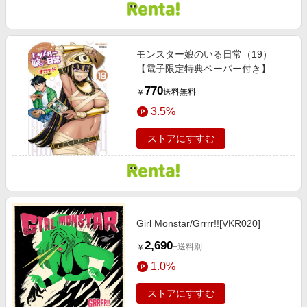
モンスター娘のいる日常（19）
【電子限定特典ペーパー付き】
770
送料無料
￥
3.5%
ストアにすすむ
Girl Monstar/Grrrr!![VKR020]
2,690
+送料別
￥
1.0%
ストアにすすむ