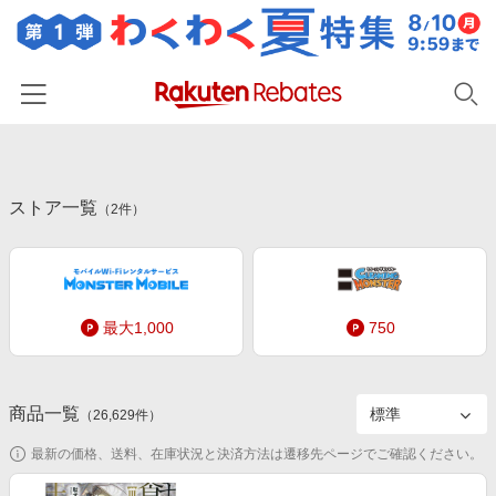
ホーム
ストア一覧
カテゴリー一覧
（
2
件）
百貨店・総合ECモール
イベント一覧
ファッション・インナー・小物
リーベイツ注目ストア
ヘルプ
食品・スイーツ・お酒
最大1,000
750
初回購入者限定特典
友達紹介
日用品・キッチン用品
対象ストア新規限定特典
コスメ・健康・医薬品
楽天IDでログイン/会員登録
新着ストアのご紹介
商品一覧
（
26,629
件）
キッズ・ベビー用品
電子書籍特集
最新の価格、送料、在庫状況と決済方法は遷移先ページでご確認ください。
家電・PC・スマホ・カメラ
楽天ペイ導入ストア