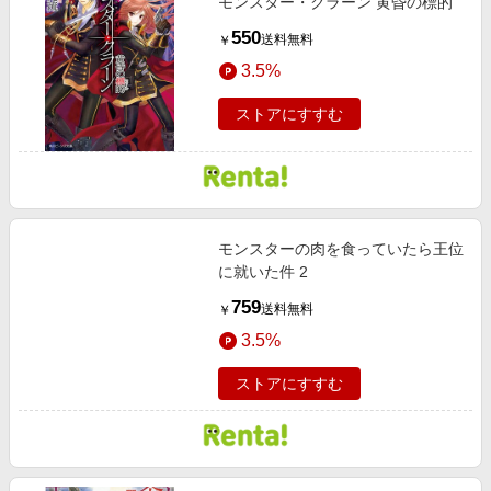
モンスター・クラーン 黄昏の標的
550
送料無料
￥
3.5%
ストアにすすむ
モンスターの肉を食っていたら王位
に就いた件 2
759
送料無料
￥
3.5%
ストアにすすむ