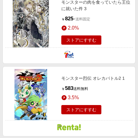
モンスターの肉を食っていたら王位
エンタメ
楽天サービス特集
に就いた件 3
スポーツ・アウトドア・ゴルフ
旅行特集
825
+送料固定
￥
インテリア・寝具
お中元特集2026
2.0%
ペット・花・DIY・車
わくわく夏特集
ストアにすすむ
旅行・レジャー・ホテル予約
とことん買い物チャレンジ
生活・お役立ち
Apple公式サイト×楽天カード分割払い
金融・マネー・保険
Qoo10メガポ
デジタルコンテンツ
モンスター烈伝 オレカバトル2 1
ビジネス・その他サービス
583
送料無料
￥
3.5%
ストアにすすむ