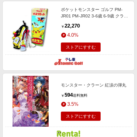
ポケットモンスター ゴルフ PM-
JR01 PM-JR02 3-6歳 6-9歳 クラブ
セット 3本組 (DR,I7,PT) ポケモン
22,270
￥
キャディバッグ付き ピカチュー キ
4.0%
ッズ
ストアにすすむ
モンスター・クラーン 紅涙の弾丸
594
送料無料
￥
3.5%
ストアにすすむ