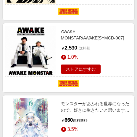
AWAKE
MONSTAR/AWAKE[SYMCD-007]
2,530
+送料別
￥
1.0%
ストアにすすむ
モンスターがあふれる世界になった
ので、好きに生きたいと思います 6
巻【デジタル版限定特典付き】
660
送料無料
￥
3.5%