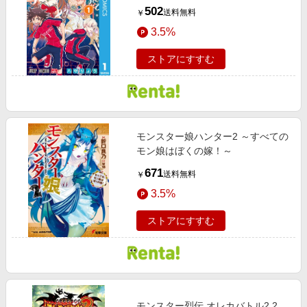
502
送料無料
￥
3.5%
ストアにすすむ
モンスター娘ハンター2 ～すべての
モン娘はぼくの嫁！～
671
送料無料
￥
3.5%
ストアにすすむ
モンスター烈伝 オレカバトル2 2