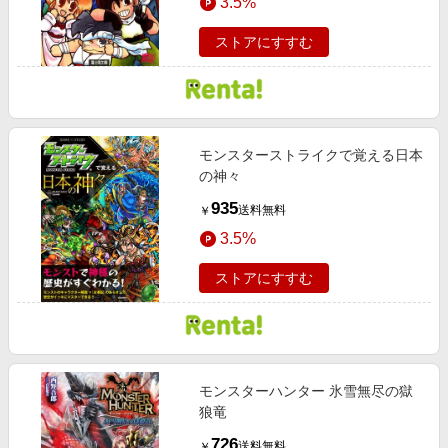
3.5%
ストアにすすむ
モンスターストライクで覚える日本
の神々
935
送料無料
￥
3.5%
ストアにすすむ
モンスターハンター 氷雪無尽の獄
狼竜
726
送料無料
￥