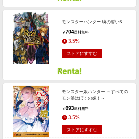
モンスターハンター 暁の誓い6
704
送料無料
￥
3.5%
ストアにすすむ
モンスター娘ハンター ～すべての
モン娘はぼくの嫁！～
693
送料無料
￥
3.5%
ストアにすすむ