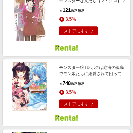
モンスターな女たち【マイクロ】 2
121
送料無料
￥
3.5%
ストアにすすむ
モンスター娘TD ボクは絶海の孤島
でモン娘たちに溺愛されて困ってい
ます VSラシオン騎士団編
748
送料無料
￥
3.5%
ストアにすすむ