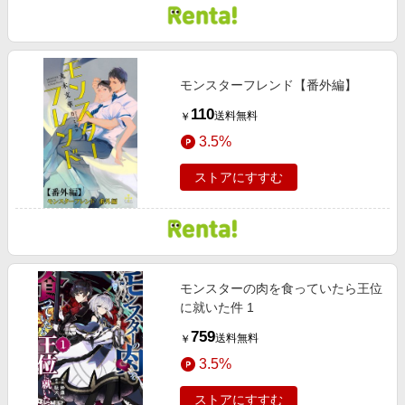
モンスターフレンド【番外編】
110
送料無料
￥
3.5%
ストアにすすむ
モンスターの肉を食っていたら王位
に就いた件 1
759
送料無料
￥
3.5%
ストアにすすむ