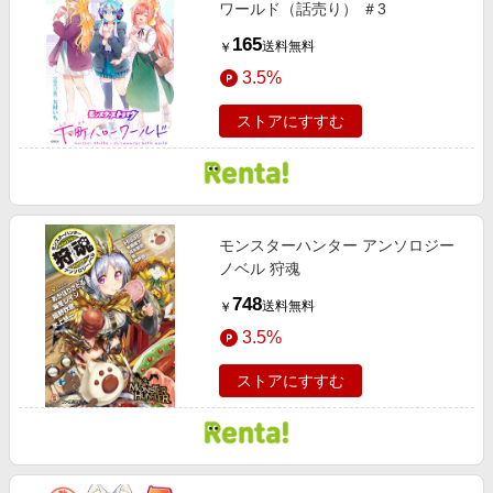
ワールド（話売り） ＃3
165
送料無料
￥
3.5%
ストアにすすむ
モンスターハンター アンソロジー
ノベル 狩魂
748
送料無料
￥
3.5%
ストアにすすむ