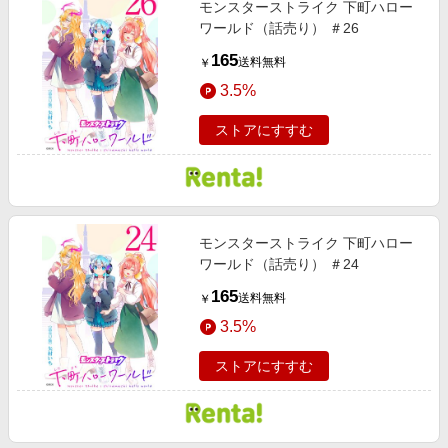
モンスターストライク 下町ハロー
エンタメ
楽天サービス特集
ワールド（話売り） ＃26
スポーツ・アウトドア・ゴルフ
旅行特集
165
送料無料
￥
インテリア・寝具
わくわく夏特集
3.5%
ペット・花・DIY・車
とことん買い物チャレンジ
ストアにすすむ
旅行・レジャー・ホテル予約
Apple公式サイト×楽天カード分割払い
生活・お役立ち
Qoo10メガポ
金融・マネー・保険
Samsung ボーナスキャンペーン
デジタルコンテンツ
モンスターストライク 下町ハロー
週末の高還元 夏の長期版
ワールド（話売り） ＃24
ビジネス・その他サービス
165
送料無料
￥
3.5%
ストアにすすむ