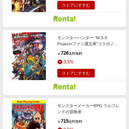
ストアにすすむ
モンスターハンター “M.S.S
Project×ファミ通文庫”コラボノベ
ル 天地カオスな狩猟奏
726
送料無料
￥
3.5%
ストアにすすむ
モンスターメーカーRPG ウルフレ
ンドの冒険者
715
送料無料
￥