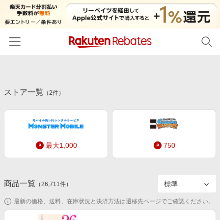
ホーム
ストア一覧
カテゴリー一覧
（
2
件）
百貨店・総合ECモール
イベント一覧
ファッション・インナー・小物
リーベイツ注目ストア
ヘルプ
食品・スイーツ・お酒
最大1,000
750
初回購入者限定特典
友達紹介
日用品・キッチン用品
対象ストア新規限定特典
コスメ・健康・医薬品
楽天IDでログイン/会員登録
新着ストアのご紹介
商品一覧
（
26,711
件）
キッズ・ベビー用品
電子書籍特集
最新の価格、送料、在庫状況と決済方法は遷移先ページでご確認ください。
家電・PC・スマホ・カメラ
楽天ペイ導入ストア