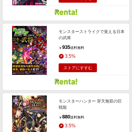
モンスターストライクで覚える日本
の武将
935
送料無料
￥
3.5%
ストアにすすむ
モンスターハンター 穿天無双の巨
戟龍
880
送料無料
￥
3.5%