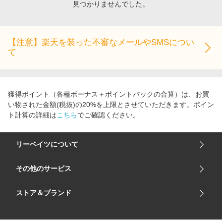
見つかりませんでした。
エンタメ
楽天サービス特集
スポーツ・アウトドア・ゴルフ
旅行特集
インテリア・寝具
【注意】楽天を装った不審なメールやSMSについ
お中元特集2026
て
ペット・花・DIY・車
わくわく夏特集
旅行・レジャー・ホテル予約
とことん買い物チャレンジ
生活・お役立ち
Apple公式サイト×楽天カード分割払い
獲得ポイント（各種ボーナス＋ポイントバックの合算）は、お買
金融・マネー・保険
い物された金額(税抜)の20%を上限とさせていただきます。ポイン
Qoo10メガポ
ト計算の詳細は
こちら
でご確認ください。
デジタルコンテンツ
ビジネス・その他サービス
リーベイツについて
会社概要
その他のサービス
ご利用ガイド
楽天市場
ストア＆ブランド
サイトマップ
楽天モバイル
ユニクロオンラインストア
リーベイツ 公式アプリ