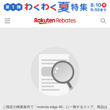
ホーム
カテゴリー一覧
百貨店・総合ECモール
イベント一覧
ファッション・インナー・小物
リーベイツ注目ストア
ヘルプ
食品・スイーツ・お酒
初回購入者限定特典
友達紹介
日用品・キッチン用品
対象ストア新規限定特典
コスメ・健康・医薬品
楽天IDでログイン/会員登録
新着ストアのご紹介
キッズ・ベビー用品
電子書籍特集
家電・PC・スマホ・カメラ
ご指定の検索条件で「motrola edge 40」に一致するストア、商品は
楽天ペイ導入ストア