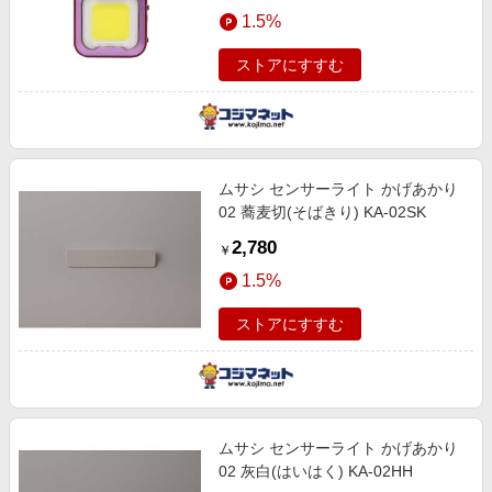
エンタメ
1.5%
楽天サービス特集
スポーツ・アウトドア・ゴルフ
旅行特集
ストアにすすむ
インテリア・寝具
わくわく夏特集
ペット・花・DIY・車
とことん買い物チャレンジ
旅行・レジャー・ホテル予約
Apple公式サイト×楽天カード分割払い
ムサシ センサーライト かげあかり
生活・お役立ち
Qoo10メガポ
02 蕎麦切(そばきり) KA-02SK
金融・マネー・保険
Samsung ボーナスキャンペーン
2,780
￥
デジタルコンテンツ
週末の高還元 夏の長期版
1.5%
ビジネス・その他サービス
ストアにすすむ
ムサシ センサーライト かげあかり
02 灰白(はいはく) KA-02HH