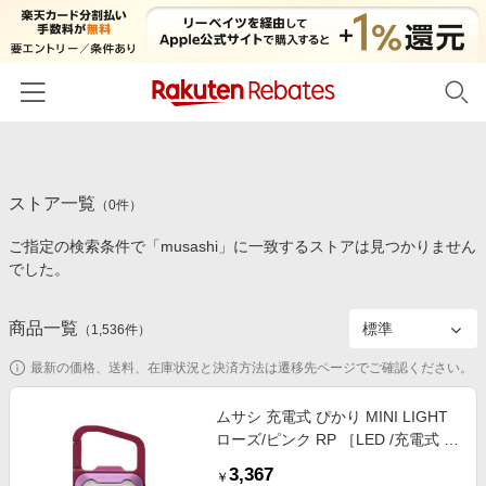
ホーム
ストア一覧
カテゴリー一覧
（
0
件）
ご指定の検索条件で「musashi」に一致するストアは見つかりません
百貨店・総合ECモール
イベント一覧
でした。
ファッション・インナー・小物
リーベイツ注目ストア
ヘルプ
食品・スイーツ・お酒
商品一覧
（
1,536
件）
初回購入者限定特典
友達紹介
日用品・キッチン用品
対象ストア新規限定特典
最新の価格、送料、在庫状況と決済方法は遷移先ページでご確認ください。
コスメ・健康・医薬品
楽天IDでログイン/会員登録
新着ストアのご紹介
ムサシ 充電式 ぴかり MINI LIGHT
キッズ・ベビー用品
ローズ/ピンク RP ［LED /充電式 /
電子書籍特集
防水対応］ WRC26
家電・PC・スマホ・カメラ
3,367
楽天ペイ導入ストア
￥