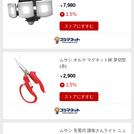
7,980
￥
1.5%
ストアにすすむ
ムサシ オルマ マグネット鋏 芽切型
(赤)
2,900
￥
1.5%
ストアにすすむ
ムサシ 充電式 護衛さんライト ニュ