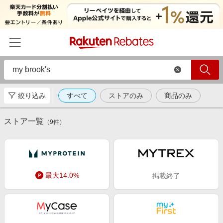
絞り込み
すべて
ストアのみ
商品のみ
ホーム
ストア一覧
カテゴリー一覧
（
9
件）
百貨店・総合ECモール
イベント一覧
ファッション・インナー・小物
リーベイツ注目ストア
ヘルプ
食品・スイーツ・お酒
最大14.0%
掲載終了
初回購入者限定特典
友達紹介
日用品・キッチン用品
対象ストア新規限定特典
コスメ・健康・医薬品
楽天IDでログイン/会員登録
新着ストアのご紹介