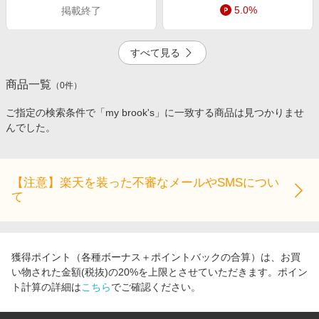
キッズ・ベビー用品
電子書籍特集
5.0%
掲載終了
家電・PC・スマホ・カメラ
楽天ペイ導入ストア
エンタメ
すべて見る
楽天サービス特集
スポーツ・アウトドア・ゴルフ
旅行特集
商品一覧
（
0
件）
10.0%
100
インテリア・寝具
わくわく夏特集
ご指定の検索条件で「my brook's」に一致する商品は見つかりませ
ペット・花・DIY・車
とことん買い物チャレンジ
んでした。
旅行・レジャー・ホテル予約
Apple公式サイト×楽天カード分割払い
3.5%
6.0%
生活・お役立ち
Qoo10メガポ
【注意】楽天を装った不審なメールやSMSについ
金融・マネー・保険
て
Samsung ボーナスキャンペーン
デジタルコンテンツ
週末の高還元 夏の長期版
ビジネス・その他サービス
2.0%
獲得ポイント（各種ボーナス＋ポイントバックの合算）は、お買
い物された金額(税抜)の20%を上限とさせていただきます。ポイン
ト計算の詳細は
こちら
でご確認ください。