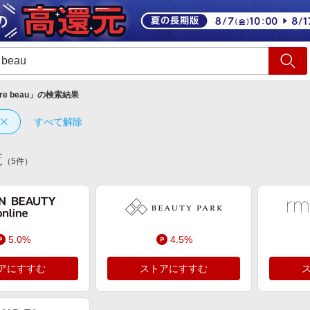
ショッピング
旅行
サ
re beau
」の検索結果
すべて解除
覧
（
5
件）
5.0%
4.5%
アにすすむ
ストアにすすむ