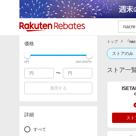
カテゴリー一覧
イベント一覧
トップ
「
nac
価格
ストアのみ
0
円
300,000
円+
ストア一
〜
適用する
詳細
スト
すべて