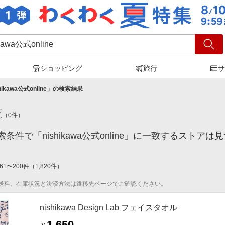
ショッピング
旅行
サ
hikawa公式online
」の検索結果
覧
（
0
件）
条件で「nishikawa公式online」に一致するストア
61
〜
200
件
（
1,820
件）
送料、在庫状況と決済方法は遷移先ページでご確認ください。
nishikawa Design Lab フェイスタオル
1,650