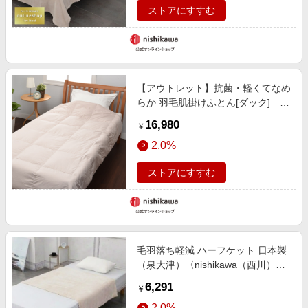
ストアにすすむ
【アウトレット】抗菌・軽くてなめ
らか 羽毛肌掛けふとん[ダック] ※
在庫限りにつき特別価格
16,980
￥
〈nishikawa（西川）公式ショップ
2.0%
限定〉
ストアにすすむ
毛羽落ち軽減 ハーフケット 日本製
（泉大津）〈nishikawa（西川）公
式ショップ限定〉【クリアランスセ
6,291
￥
ール】
2.0%