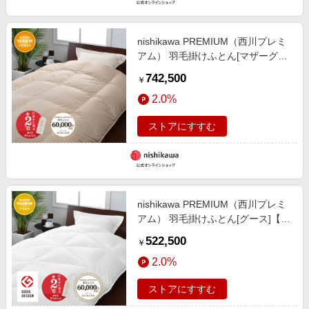
nishikawa PREMIUM（西川プレミ
アム） 羽毛掛けふとん[マザーグー
ス]
742,500
￥
2.0%
ストアにすすむ
nishikawa PREMIUM（西川プレミ
アム） 羽毛掛けふとん[グース]【※
受注生産後発送商品】【※受注生産
522,500
￥
後発送商品】
2.0%
ストアにすすむ