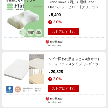
〈nishikawa（西川）睡眠Labo〉
Flat ヘルシーピロー【クリアランス
セール】【のし・送料無料 ギフト
5,490
￥
対応可】
2.0%
ストアにすすむ
ベビー固わた敷きふとん4点セット
※ディフェンスタイプ（レギュラー
サイズ）〈nishikawa（西川）公式
20,328
￥
ショップ限定〉
2.0%
ストアにすすむ