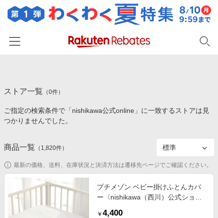
ホーム
ストア一覧
カテゴリー一覧
（
0
件）
ご指定の検索条件で「nishikawa公式online」に一致するストアは見
百貨店・総合ECモール
イベント一覧
つかりませんでした。
ファッション・インナー・小物
リーベイツ注目ストア
ヘルプ
食品・スイーツ・お酒
商品一覧
（
1,820
件）
初回購入者限定特典
友達紹介
日用品・キッチン用品
対象ストア新規限定特典
最新の価格、送料、在庫状況と決済方法は遷移先ページでご確認ください。
コスメ・健康・医薬品
楽天IDでログイン/会員登録
新着ストアのご紹介
プチメゾン ベビー掛けふとんカバ
キッズ・ベビー用品
ー〈nishikawa（西川）公式ショッ
電子書籍特集
プ限定〉
家電・PC・スマホ・カメラ
4,400
楽天ペイ導入ストア
￥