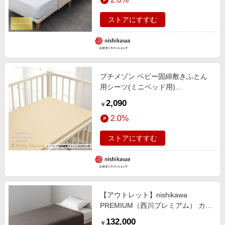
ストアにすすむ
プチメゾン ベビー固綿敷きふとん
用シーツ(ミニベッド用)
〈nishikawa（西川）公式ショップ
2,090
￥
限定〉
2.0%
ストアにすすむ
【アウトレット】nishikawa
PREMIUM（西川プレミアム） カシ
ミヤ毛布（リバーシブルニット）※
132,000
￥