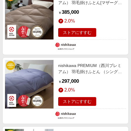
アム） 羽毛掛けふとん[マザーグー
ス]
385,000
￥
2.0%
ストアにすすむ
nishikawa PREMIUM（西川プレミ
アム） 羽毛掛けふとん （シングル
～キング）[グース]
297,000
￥
2.0%
ストアにすすむ