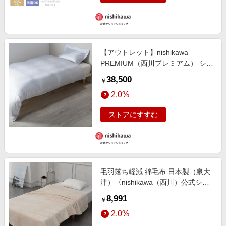
【アウトレット】nishikawa
PREMIUM（西川プレミアム） シル
ク掛けふとんカバー※在庫限りにつ
38,500
￥
き特別価格
2.0%
ストアにすすむ
毛羽落ち軽減 綿毛布 日本製（泉大
津）〈nishikawa（西川）公式ショ
ップ限定〉【クリアランスセール】
8,991
￥
2.0%