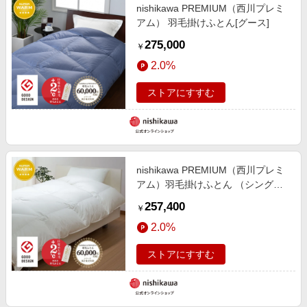
nishikawa PREMIUM（西川プレミ
アム） 羽毛掛けふとん[グース]
275,000
￥
2.0%
ストアにすすむ
nishikawa PREMIUM（西川プレミ
アム）羽毛掛けふとん （シングル
～キング）[グース]【※受注生産後
257,400
￥
発送商品】
2.0%
ストアにすすむ