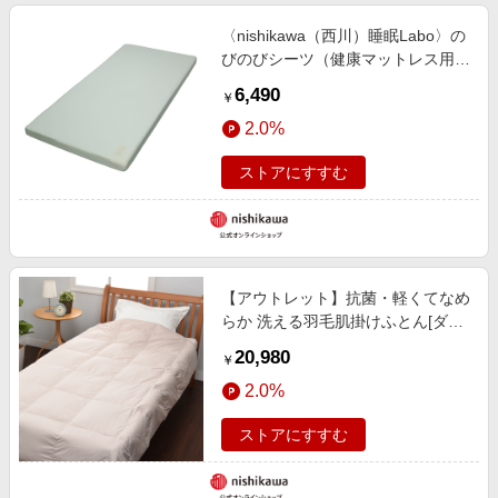
〈nishikawa（西川）睡眠Labo〉の
びのびシーツ（健康マットレス用
クイック(R)シーツ）【クリアラン
6,490
￥
スセール】
2.0%
ストアにすすむ
【アウトレット】抗菌・軽くてなめ
らか 洗える羽毛肌掛けふとん[ダッ
ク]〈nishikawa（西川）公式ショッ
20,980
￥
プ限定〉※在庫限りにつき特別価格
2.0%
ストアにすすむ