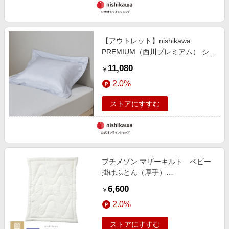
【アウトレット】nishikawa
PREMIUM（西川プレミアム） シル
クピローケース65※在庫限りにつき
11,080
￥
特別価格
2.0%
ストアにすすむ
プチメゾン マザーキルト ベビー
掛けふとん（厚手）
〈nishikawa（西川）公式ショップ
6,600
￥
限定〉
2.0%
ストアにすすむ