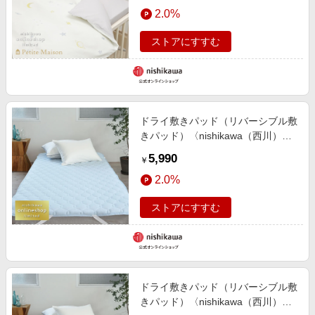
エンタメ
2.0%
楽天サービス特集
スポーツ・アウトドア・ゴルフ
旅行特集
ストアにすすむ
インテリア・寝具
お中元特集2026
ペット・花・DIY・車
わくわく夏特集
旅行・レジャー・ホテル予約
とことん買い物チャレンジ
ドライ敷きパッド（リバーシブル敷
生活・お役立ち
Apple公式サイト×楽天カード分割払い
きパッド）〈nishikawa（西川）公
金融・マネー・保険
式ショップ限定〉【クリアランスセ
Qoo10メガポ
5,990
￥
ール】
デジタルコンテンツ
2.0%
ビジネス・その他サービス
ストアにすすむ
ドライ敷きパッド（リバーシブル敷
きパッド）〈nishikawa（西川）公