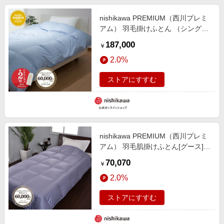
nishikawa PREMIUM（西川プレミ
アム） 羽毛掛けふとん （シングル
～キング）[グース]
187,000
￥
2.0%
ストアにすすむ
nishikawa PREMIUM（西川プレミ
アム） 羽毛肌掛けふとん[グース]
【クリアランスセール】
70,070
￥
2.0%
ストアにすすむ