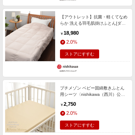
【アウトレット】抗菌・軽くてなめ
らか 洗える羽毛肌掛けふとん[ダッ
ク]〈nishikawa（西川）公式ショッ
18,980
￥
プ限定〉※在庫限りにつき特別価格
2.0%
ストアにすすむ
プチメゾン ベビー固綿敷きふとん
用シーツ〈nishikawa（西川）公式
ショップ限定〉
2,750
￥
2.0%
ストアにすすむ