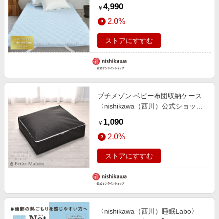
式ショップ限定〉【クリアランスセ
4,990
￥
ール】
2.0%
ストアにすすむ
プチメゾン ベビー布団収納ケース
〈nishikawa（西川）公式ショップ
限定〉
1,090
￥
2.0%
ストアにすすむ
〈nishikawa（西川）睡眠Labo〉