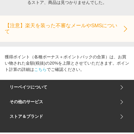
るストア、商品は見つかりませんでした。
エンタメ
楽天サービス特集
スポーツ・アウトドア・ゴルフ
旅行特集
インテリア・寝具
【注意】楽天を装った不審なメールやSMSについ
わくわく夏特集
て
ペット・花・DIY・車
とことん買い物チャレンジ
旅行・レジャー・ホテル予約
Apple公式サイト×楽天カード分割払い
生活・お役立ち
Qoo10メガポ
獲得ポイント（各種ボーナス＋ポイントバックの合算）は、お買
金融・マネー・保険
い物された金額(税抜)の20%を上限とさせていただきます。ポイン
Samsung ボーナスキャンペーン
ト計算の詳細は
こちら
でご確認ください。
デジタルコンテンツ
週末の高還元 夏の長期版
ビジネス・その他サービス
リーベイツについて
会社概要
その他のサービス
ご利用ガイド
楽天市場
ストア＆ブランド
サイトマップ
楽天モバイル
ユニクロオンラインストア
リーベイツ 公式アプリ