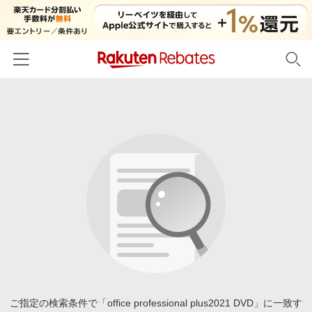
ホーム
カテゴリー一覧
百貨店・総合ECモール
イベント一覧
ファッション・インナー・小物
リーベイツ注目ストア
ヘルプ
食品・スイーツ・お酒
初回購入者限定特典
友達紹介
日用品・キッチン用品
対象ストア新規限定特典
コスメ・健康・医薬品
楽天IDでログイン/会員登録
新着ストアのご紹介
キッズ・ベビー用品
電子書籍特集
家電・PC・スマホ・カメラ
ご指定の検索条件で「office professional plus2021 DVD」に一致す
楽天ペイ導入ストア