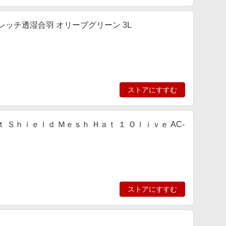
レッチ透湿合羽 オリーブグリーン 3L
ストアにすすむ
ｔ Ｓｈｉｅｌｄ Ｍｅｓｈ Ｈａｔ １ Ｏｌｉｖｅ AC-
ストアにすすむ