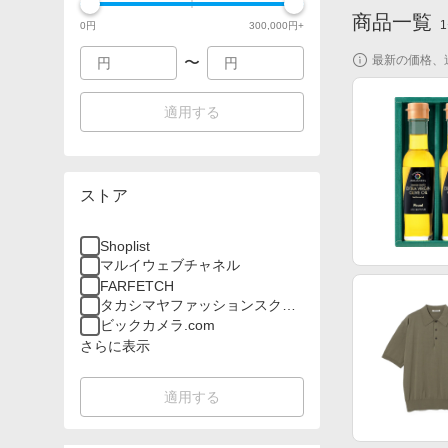
商品一覧
1
0
円
300,000
円+
最新の価格、
〜
適用する
ストア
Shoplist
マルイウェブチャネル
FARFETCH
タカシマヤファッションスクエ
ア
ビックカメラ.com
さらに表示
適用する