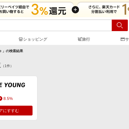
ショッピング
旅行
サ
ve
」の検索結果
覧
（
1
件）
8.5%
アにすすむ