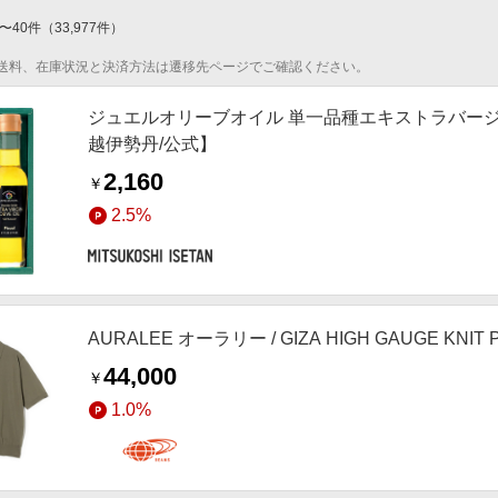
〜
40
件
（
33,977
件）
送料、在庫状況と決済方法は遷移先ページでご確認ください。
ジュエルオリーブオイル 単一品種エキストラバー
越伊勢丹/公式】
2,160
￥
2.5%
AURALEE オーラリー / GIZA HIGH GAUGE KNIT
44,000
￥
1.0%