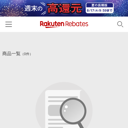
ホーム
商品一覧
カテゴリー一覧
（0件）
百貨店・総合ECモール
イベント一覧
ファッション・インナー・小物
リーベイツ注目ストア
ヘルプ
食品・スイーツ・お酒
初回購入者限定特典
友達紹介
日用品・キッチン用品
対象ストア新規限定特典
コスメ・健康・医薬品
楽天IDでログイン/会員登録
新着ストアのご紹介
キッズ・ベビー用品
電子書籍特集
家電・PC・スマホ・カメラ
楽天ペイ導入ストア