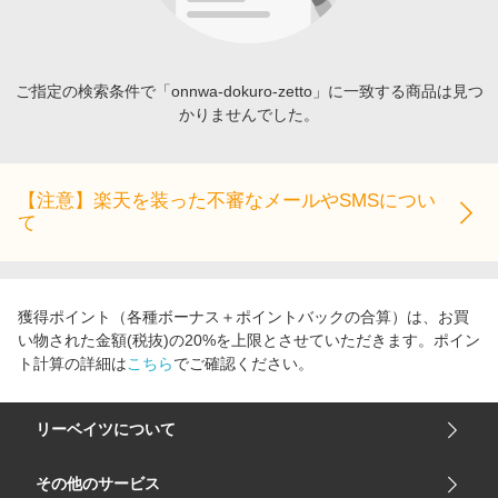
エンタメ
楽天サービス特集
スポーツ・アウトドア・ゴルフ
旅行特集
インテリア・寝具
ご指定の検索条件で「onnwa-dokuro-zetto」に一致する商品は見つ
わくわく夏特集
かりませんでした。
ペット・花・DIY・車
とことん買い物チャレンジ
旅行・レジャー・ホテル予約
Apple公式サイト×楽天カード分割払い
生活・お役立ち
【注意】楽天を装った不審なメールやSMSについ
Qoo10メガポ
て
金融・マネー・保険
Samsung ボーナスキャンペーン
デジタルコンテンツ
週末の高還元 夏の長期版
ビジネス・その他サービス
獲得ポイント（各種ボーナス＋ポイントバックの合算）は、お買
い物された金額(税抜)の20%を上限とさせていただきます。ポイン
ト計算の詳細は
こちら
でご確認ください。
リーベイツについて
会社概要
その他のサービス