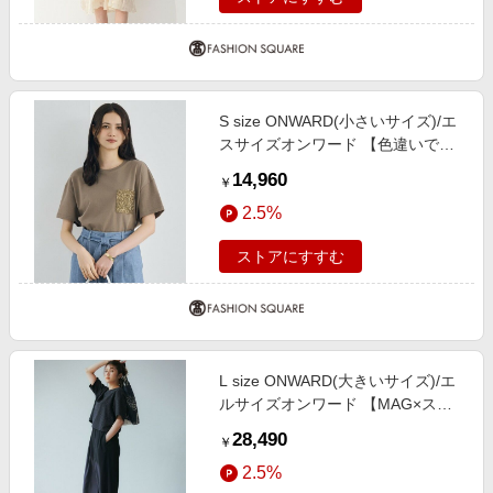
S size ONWARD(小さいサイズ)/エ
スサイズオンワード 【色違いで揃
える方多数・着回し力抜群】スパン
14,960
￥
グルポケットＴシャツ ブラウン 32
2.5%
ストアにすすむ
L size ONWARD(大きいサイズ)/エ
ルサイズオンワード 【MAG×スタ
イリストコラボ】ラメオックス セ
28,490
￥
ットアップ ネイビーラメ×ネイビー
2.5%
46