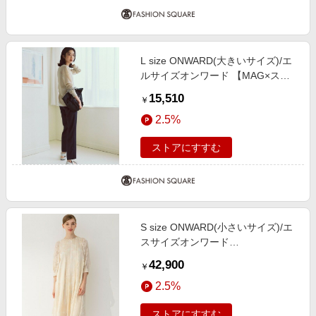
L size ONWARD(大きいサイズ)/エ
ルサイズオンワード 【MAG×スタ
イリストコラボ】シャイニーシアー
15,510
￥
ニット×サテンストレートパンツ ベ
2.5%
ージュニット×ネイビーパンツ L
ストアにすすむ
S size ONWARD(小さいサイズ)/エ
スサイズオンワード
【APPLAUDIR】フローラルオパー
42,900
￥
ル ドレス ベージュ系 32
2.5%
ストアにすすむ