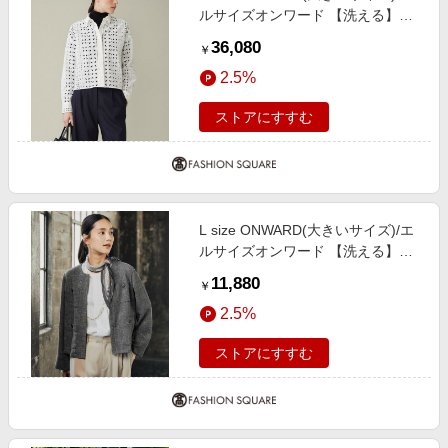
ルサイズオンワード 【洗える】ス
トライプエンブロイダリー クロッ
36,080
￥
プドシャツ オフホワイト系 42
2.5%
ストアにすすむ
L size ONWARD(大きいサイズ)/エ
ルサイズオンワード 【洗える】ハ
イツイストポンチアシンメトリー
11,880
￥
カットソー オフ 44
2.5%
ストアにすすむ