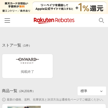
ホーム
ストア一覧
カテゴリー一覧
（
1
件）
百貨店・総合ECモール
イベント一覧
ファッション・インナー・小物
リーベイツ注目ストア
ヘルプ
食品・スイーツ・お酒
掲載終了
初回購入者限定特典
友達紹介
日用品・キッチン用品
対象ストア新規限定特典
コスメ・健康・医薬品
楽天IDでログイン/会員登録
新着ストアのご紹介
商品一覧
（
24,231
件）
キッズ・ベビー用品
電子書籍特集
最新の価格、送料、在庫状況と決済方法は遷移先ページでご確認ください。
家電・PC・スマホ・カメラ
楽天ペイ導入ストア