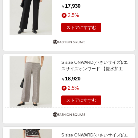
ラーあり・撥水加工・洗える】TR
17,930
￥
ギャバストレート パンツ [WEB限
2.5%
定]ブラック 30
ストアにすすむ
S size ONWARD(小さいサイズ)/エ
スサイズオンワード 【撥水加工・
洗える】TRギャバチェック柄スト
18,920
￥
レート パンツ ベージュ系チェック
2.5%
32
ストアにすすむ
S size ONWARD(小さいサイズ)/エ