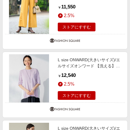
エラストレッチワイド パンツ イエ
11,550
￥
ロー系 46
2.5%
ストアにすすむ
L size ONWARD(大きいサイズ)/エ
ルサイズオンワード 【洗える】ハ
イツイストコットンアセテート バ
12,540
￥
ックデザイン プルオーバーニット
2.5%
ライラック系 46
ストアにすすむ
L size ONWARD(大きいサイズ)/エ