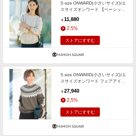
S size ONWARD(小さいサイズ)/エ
エンタメ
楽天サービス特集
スサイズオンワード 【ベーシッ
スポーツ・アウトドア・ゴルフ
ク・着回し抜群】コットンポリミド
旅行特集
11,880
￥
ルゲージボーダー ニット ベージュ
インテリア・寝具
わくわく夏特集
2.5%
×オフ 32
ペット・花・DIY・車
とことん買い物チャレンジ
ストアにすすむ
旅行・レジャー・ホテル予約
Apple公式サイト×楽天カード分割払い
生活・お役立ち
Qoo10メガポ
金融・マネー・保険
Samsung ボーナスキャンペーン
デジタルコンテンツ
S size ONWARD(小さいサイズ)/エ
週末の高還元 夏の長期版
スサイズオンワード フェアアイル
ビジネス・その他サービス
ニット グレー系 32
27,940
￥
2.5%
ストアにすすむ