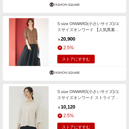
S size ONWARD(小さいサイズ)/エ
スサイズオンワード 【人気異素材
コンビの最新作・前後着用可】タフ
20,900
￥
タコンビ ワンピース ブラウン×ブ
2.5%
ラック 32
ストアにすすむ
S size ONWARD(小さいサイズ)/エ
スサイズオンワード ストライプコ
ットンタイプライター ベージュ×オ
10,120
￥
フ 32
2.5%
ストアにすすむ