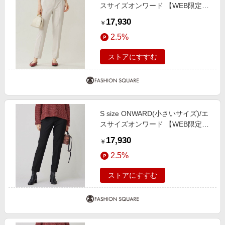
スサイズオンワード 【WEB限定カ
ラーあり・撥水加工・洗える】TR
17,930
￥
ギャバテーパード パンツ ベージュ
2.5%
34
ストアにすすむ
S size ONWARD(小さいサイズ)/エ
スサイズオンワード 【WEB限定カ
ラーあり・撥水加工・洗える】TR
17,930
￥
ギャバテーパード パンツ [WEB限
2.5%
定]ブラック 30
ストアにすすむ