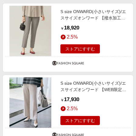
S size ONWARD(小さいサイズ)/エ
スサイズオンワード 【撥水加工・
洗える】TRギャバチェック柄テー
18,920
￥
パード パンツ ベージュ系チェック
2.5%
32
ストアにすすむ
S size ONWARD(小さいサイズ)/エ
スサイズオンワード 【WEB限定カ
ラーあり・撥水加工・洗える】TR
17,930
￥
ギャバストレート パンツ ベージュ
2.5%
34
ストアにすすむ