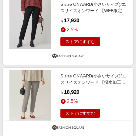
S size ONWARD(小さいサイズ)/エ
スサイズオンワード 【WEB限定カ
ラーあり・撥水加工・洗える】TR
17,930
￥
ギャバテーパード パンツ [WEB限
2.5%
定]ブラック 34
ストアにすすむ
S size ONWARD(小さいサイズ)/エ
スサイズオンワード 【撥水加工・
洗える】TRギャバチェック柄テー
18,920
￥
パード パンツ ベージュ系チェック
2.5%
30
ストアにすすむ