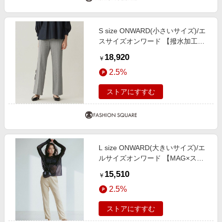
S size ONWARD(小さいサイズ)/エ
スサイズオンワード 【撥水加工・
洗える】TRギャバチェック柄スト
18,920
￥
レート パンツ モノトーン系チェッ
2.5%
ク 32
ストアにすすむ
L size ONWARD(大きいサイズ)/エ
ルサイズオンワード 【MAG×スタ
イリストコラボ】シャイニーシアー
15,510
￥
ニット×サテンストレートパンツ ブ
2.5%
ラックニット×ベージュパンツ L
ストアにすすむ