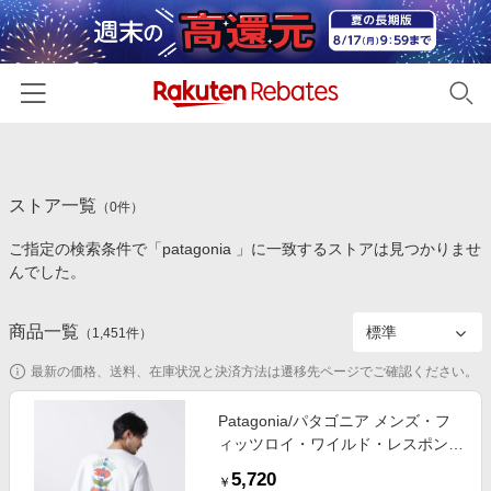
ホーム
ストア一覧
カテゴリー一覧
（
0
件）
ご指定の検索条件で「patagonia 」に一致するストアは見つかりませ
百貨店・総合ECモール
イベント一覧
んでした。
ファッション・インナー・小物
リーベイツ注目ストア
ヘルプ
食品・スイーツ・お酒
商品一覧
（
1,451
件）
初回購入者限定特典
友達紹介
日用品・キッチン用品
対象ストア新規限定特典
最新の価格、送料、在庫状況と決済方法は遷移先ページでご確認ください。
コスメ・健康・医薬品
楽天IDでログイン/会員登録
新着ストアのご紹介
Patagonia/パタゴニア メンズ・フ
キッズ・ベビー用品
ィッツロイ・ワイルド・レスポンシ
電子書籍特集
ビリティー
家電・PC・スマホ・カメラ
5,720
楽天ペイ導入ストア
￥