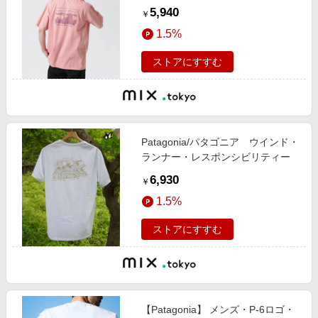
ク・Tシャツ 37534
5,940
￥
1.5%
ストアにすすむ
Patagonia/パタゴニア ウインド・
ランナー・レスポンシビリティー
6,930
￥
1.5%
ストアにすすむ
【Patagonia】 メンズ・P-6ロゴ・