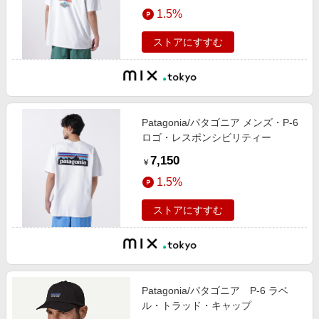
エンタメ
1.5%
楽天サービス特集
スポーツ・アウトドア・ゴルフ
旅行特集
ストアにすすむ
インテリア・寝具
わくわく夏特集
ペット・花・DIY・車
とことん買い物チャレンジ
旅行・レジャー・ホテル予約
Apple公式サイト×楽天カード分割払い
Patagonia/パタゴニア メンズ・P-6
生活・お役立ち
Qoo10メガポ
ロゴ・レスポンシビリティー
金融・マネー・保険
Samsung ボーナスキャンペーン
7,150
￥
デジタルコンテンツ
週末の高還元 夏の長期版
1.5%
ビジネス・その他サービス
ストアにすすむ
Patagonia/パタゴニア P-6 ラベ
ル・トラッド・キャップ