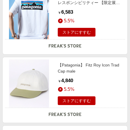
レスポンシビリティー 【限定展
開】 male
6,583
￥
5.5%
ストアにすすむ
【Patagonia】 Fitz Roy Icon Trad
Cap male
4,840
￥
5.5%
ストアにすすむ