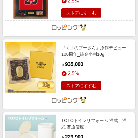
2.5%
ストアにすすむ
『くまのプーさん』原作デビュー
100周年_純金小判10g
935,000
￥
2.5%
ストアにすすむ
TOTOトイレリフォーム 洋式→洋
式 普通便座
229,900
￥