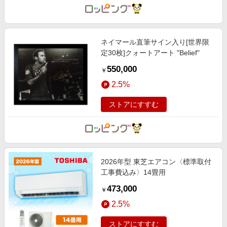
ネイマール直筆サイン入り[世界限
定30枚]クォートアート "Belief"
550,000
￥
2.5%
ストアにすすむ
2026年型 東芝エアコン〈標準取付
工事費込み〉14畳用
473,000
￥
2.5%
ストアにすすむ