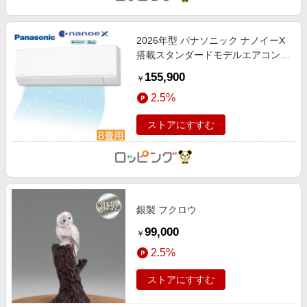
2026年型 パナソニック ナノイーX
搭載スタンダードモデルエアコン
「エオリア」(標準取付工事費込み)
155,900
￥
8畳用
2.5%
ストアにすすむ
銀製 フクロウ
99,000
￥
2.5%
ストアにすすむ