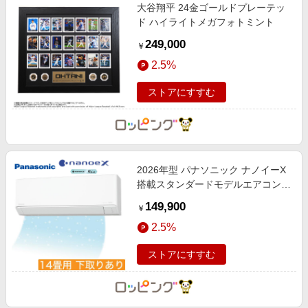
大谷翔平 24金ゴールドプレーテッ
ド ハイライトメガフォトミント
249,000
￥
2.5%
ストアにすすむ
2026年型 パナソニック ナノイーX
搭載スタンダードモデルエアコン
「エオリア」(標準取付工事費込み)
149,900
￥
14畳用 下取りあり
2.5%
ストアにすすむ