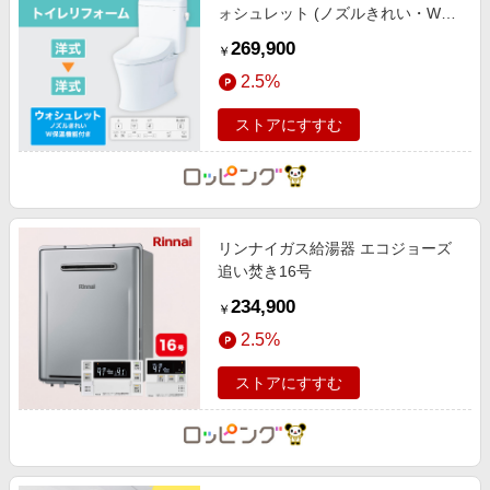
ォシュレット (ノズルきれい・W保
温機能付き)
269,900
￥
2.5%
ストアにすすむ
リンナイガス給湯器 エコジョーズ
追い焚き16号
234,900
￥
2.5%
ストアにすすむ