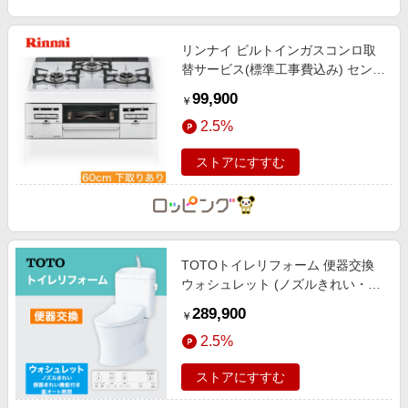
リンナイ ビルトインガスコンロ取
替サービス(標準工事費込み) センス
(パールクリスタル)60cm水無しグ
99,900
￥
リル・両面焼き 下取りあり
2.5%
ストアにすすむ
TOTOトイレリフォーム 便器交換
ウォシュレット (ノズルきれい・便
器きれい機能付き・蓋オート開閉)
289,900
￥
2.5%
ストアにすすむ