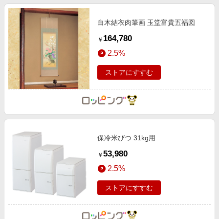
白木結衣肉筆画 玉堂富貴五福図
164,780
￥
2.5%
ストアにすすむ
保冷米びつ 31kg用
53,980
￥
2.5%
ストアにすすむ