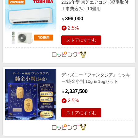
2026年型 東芝エアコン〈標準取付
エンタメ
楽天サービス特集
工事費込み〉10畳用
スポーツ・アウトドア・ゴルフ
旅行特集
396,000
￥
インテリア・寝具
お中元特集2026
2.5%
ペット・花・DIY・車
わくわく夏特集
ストアにすすむ
旅行・レジャー・ホテル予約
とことん買い物チャレンジ
生活・お役立ち
Apple公式サイト×楽天カード分割払い
金融・マネー・保険
Qoo10メガポ
デジタルコンテンツ
ディズニー『ファンタジア』ミッキ
ー/純金小判 10g & 15gセット
ビジネス・その他サービス
2,337,500
￥
2.5%
ストアにすすむ