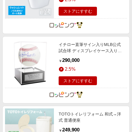
ストアにすすむ
イチロー直筆サイン入りMLB公式
試合球 ディスプレイケース入り
("HOF25"添書き入り)
290,000
￥
2.5%
ストアにすすむ
TOTOトイレリフォーム 和式→洋
式 普通便座
249,900
￥