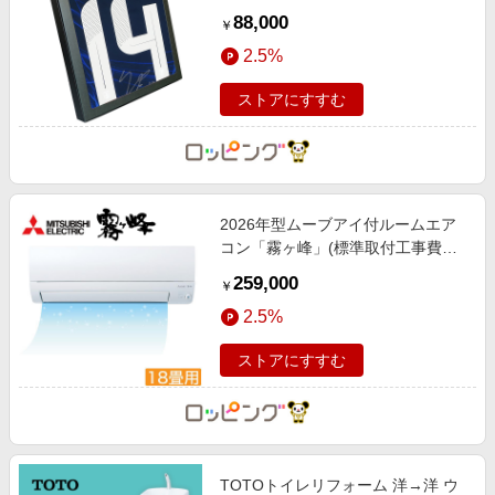
88,000
￥
2.5%
ストアにすすむ
2026年型ムーブアイ付ルームエア
コン「霧ヶ峰」(標準取付工事費用
込み) 18畳用
259,000
￥
2.5%
ストアにすすむ
TOTOトイレリフォーム 洋→洋 ウ