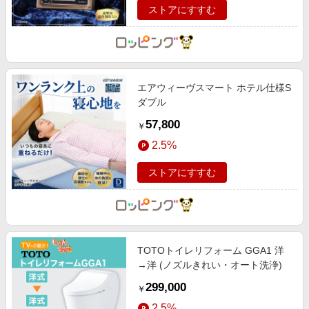
ストアにすすむ
エアウィーヴスマート ホテル仕様S
ダブル
57,800
￥
2.5%
ストアにすすむ
TOTOトイレリフォーム GGA1 洋
→洋 (ノズルきれい・オート洗浄)
299,000
￥
2.5%