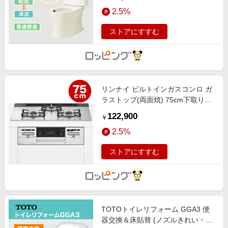
2.5%
ストアにすすむ
リンナイ ビルトインガスコンロ ガ
ラストップ(両面焼) 75cm下取りあ
り
122,900
￥
2.5%
ストアにすすむ
TOTOトイレリフォーム GGA3 便
器交換＆床貼替 (ノズルきれい・オ