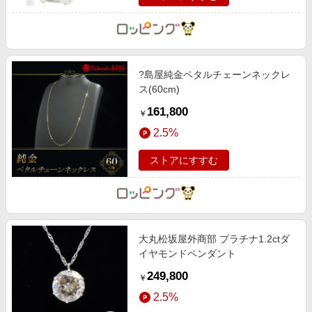
?島屋純金ペタルチェーンネックレ
ス(60cm)
161,800
￥
2.5%
ストアにすすむ
大丸松坂屋外商部 プラチナ1.2ctダ
イヤモンドペンダント
249,800
￥
2.5%