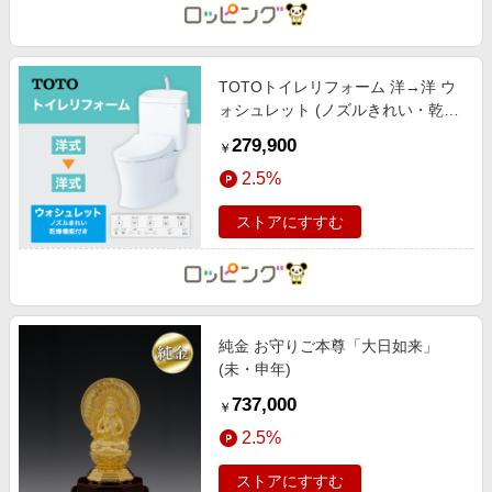
TOTOトイレリフォーム 洋→洋 ウ
ォシュレット (ノズルきれい・乾燥
機能付き)
279,900
￥
2.5%
ストアにすすむ
純金 お守りご本尊「大日如来」
(未・申年)
737,000
￥
2.5%
ストアにすすむ