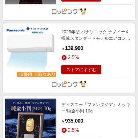
2026年型 パナソニック ナノイーX
搭載スタンダードモデルエアコン
「エオリア」(標準取付工事費込み)
139,900
￥
12畳用 下取りあり
2.5%
ストアにすすむ
ディズニー『ファンタジア』ミッキ
ー/純金小判 10g
935,000
￥
2.5%