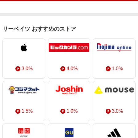
エンタメ
楽天サービス特集
スポーツ・アウトドア・ゴルフ
旅行特集
インテリア・寝具
わくわく夏特集
リーベイツ おすすめのストア
ペット・花・DIY・車
とことん買い物チャレンジ
旅行・レジャー・ホテル予約
Apple公式サイト×楽天カード分割払い
生活・お役立ち
Qoo10メガポ
金融・マネー・保険
Samsung ボーナスキャンペーン
3.0%
4.0%
1.0%
デジタルコンテンツ
週末の高還元 夏の長期版
ビジネス・その他サービス
1.5%
1.0%
3.0%