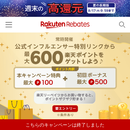
ホーム
カテゴリー一覧
百貨店・総合ECモール
イベント一覧
ファッション・インナー・小物
リーベイツ注目ストア
ヘルプ
食品・スイーツ・お酒
初回購入者限定特典
友達紹介
日用品・キッチン用品
対象ストア新規限定特典
コスメ・健康・医薬品
楽天IDでログイン/会員登録
新着ストアのご紹介
キッズ・ベビー用品
電子書籍特集
家電・PC・スマホ・カメラ
こちらのキャンペーンは終了しました
楽天ペイ導入ストア