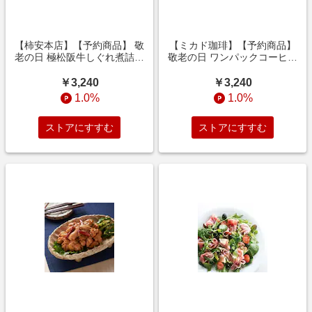
【柿安本店】【予約商品】 敬
【ミカド珈琲】【予約商品】
老の日 極松阪牛しぐれ煮詰合
敬老の日 ワンパックコーヒー
せ 2個 【ご注文は9月6日ま
& トリュフショコラケーキ
で】
【ご注文は9月12日まで】
￥3,240
￥3,240
1.0%
1.0%
ストアにすすむ
ストアにすすむ