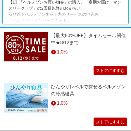
【1】「ベルメゾンお買い物券」の購入、「定期お届け・マン
スリークラブ」の2回目以降のお支払い、
及び以下ベルメゾンネット内のサービスの申込み
「ベルメゾン メンバーズカード」
「ベルメゾン ポイントパーク」
「ベルメゾンデッセ」
【最大80%OFF】タイムセール開催
【2】以下グループサイトでの商品購入や申込み、または経由
中★8/12まで
してからのベルメゾンネットでの商品購入
「TSUNAGU（つなぐ）」
1.0%
「イイハナ・ドットコム」
「ベルメゾン ライフプランデザイン」
「ディアーズブレイン」
ストアにすすむ
「プラネットワーク」
他、bellemaison.jpドメイン以外のグループサイト
ひんやりレベルで探せるベルメゾン
の冷感寝具
※以下の場合は対象外となります。
・リーベイツ経由でベルメゾン → イイハナ・ドットコムで購
1.0%
入された場合、イイハナ・ドットコムでのご購入はポイント
対象となりません（イイハナ・ドットコム以外のサイトにつ
いても同様です。）
ストアにすすむ
・グループネットからのグループでのご注文