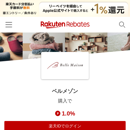
ホーム
カテゴリー一覧
百貨店・総合ECモール
イベント一覧
ファッション・インナー・小物
リーベイツ注目ストア
ヘルプ
食品・スイーツ・お酒
初回購入者限定特典
ベルメゾン
友達紹介
日用品・キッチン用品
対象ストア新規限定特典
購入で
コスメ・健康・医薬品
楽天IDでログイン/会員登録
新着ストアのご紹介
1.0%
キッズ・ベビー用品
電子書籍特集
家電・PC・スマホ・カメラ
楽天IDでログイン
楽天ペイ導入ストア