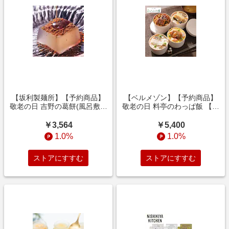
【坂利製麺所】【予約商品】
【ベルメゾン】【予約商品】
敬老の日 吉野の葛餅(風呂敷包
敬老の日 料亭のわっぱ飯 【ご
み)8個/12個 【ご注文は9月13
注文は9月7日まで】
日まで】
￥3,564
￥5,400
1.0%
1.0%
ストアにすすむ
ストアにすすむ