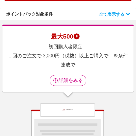
エンタメ
楽天サービス特集
スポーツ・アウトドア・ゴルフ
ポイントバック対象条件
全て表示する
旅行特集
インテリア・寝具
わくわく夏特集
ペット・花・DIY・車
最大
500
とことん買い物チャレンジ
旅行・レジャー・ホテル予約
初回購入者限定：
Apple公式サイト×楽天カード分割払い
生活・お役立ち
1 回のご注文で 3,000円（税抜）以上ご購入で ※条件
Qoo10メガポ
金融・マネー・保険
達成で
Samsung ボーナスキャンペーン
デジタルコンテンツ
週末の高還元 夏の長期版
詳細をみる
ビジネス・その他サービス