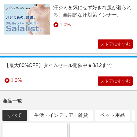
・電話・ハガキ・FAXでのご注文、送料、消費税
・「定期お届け・マンスリークラブ」の2回目以降のお支払い
汗ジミを気にせず好きな服が着られ
・「ベルメゾンお買い物券」のご購入
る、画期的な汗対策インナー。
・キャンセル、返品
1.0%
・キャンセル、返品が繰り返されるなど、いたずらや不正と
思われる行為が繰り返された場合、ベルメゾンの判断により
ポイントバックの対象外となります。
ストアにすすむ
注意事項
【PayPay決済をご利用のお客様へ】
リーベイツアプリでPayPay決済が正常に完了しない場合、た
【最大80%OFF】タイムセール開催中★8/12まで
いへん恐れ入りますが、クレジットカード決済などの、
PayPay決済以外の方法をご検討ください。PayPay決済をご希
1.0%
ストアにすすむ
望の場合は、SafariやChromeなどのブラウザからリーベイツ
のウェブページを経由してストアにお進みください。
商品一覧
すべて
生活・インテリア・雑貨
ペット用品