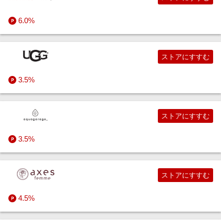
6.0%
すべてのファッション・インナー・小物ストア
食品・スイーツ・お酒
ストアにすすむ
日用品・キッチン用品
食品
3.5%
コスメ・健康・医薬品
お酒・ソフトドリンク
日用品雑貨・文房具・手芸
ストアにすすむ
キッズ・ベビー用品
フードデリバリー
キッチン用品・食器・調理器具
美容・コスメ・香水
3.5%
家電・PC・スマホ・カメラ
お取り寄せグルメ
すべての日用品・キッチン用品ストア
コスメセレクトショップ
キッズ・ベビー・マタニティ用品
ストアにすすむ
エンタメ
お店の味
健康食品・サプリメント
キッズ・ベビーファッション
デジタル家電
4.5%
スポーツ・アウトドア・ゴルフ
スイーツ・お菓子
ダイエット・プロテイン
おもちゃ（キッズ・ベビー向け）
総合家電
本・電子書籍・音楽・ゲーム