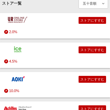
エンタメ
ストア一覧
楽天サービス特集
すべての百貨店・総合ECモールストア
レディースファッション
スポーツ・アウトドア・ゴルフ
旅行特集
インテリア・寝具
ストアにすすむ
わくわく夏特集
メンズファッション
ペット・花・DIY・車
とことん買い物チャレンジ
2.0%
旅行・レジャー・ホテル予約
Apple公式サイト×楽天カード分割払い
インナー・下着・ナイトウェア
生活・お役立ち
Qoo10メガポ
ストアにすすむ
金融・マネー・保険
靴
Samsung ボーナスキャンペーン
デジタルコンテンツ
4.5%
週末の高還元 夏の長期版
スーツ・ワークウェア・着物
ビジネス・その他サービス
ストアにすすむ
バッグ・小物・ブランド雑貨
10.0%
眼鏡・サングラス・腕時計
ジュエリー・アクセサリー
ストアにすすむ