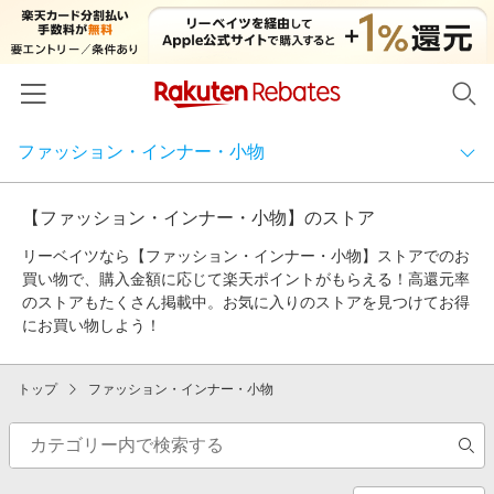
ファッション・インナー・小物
ホーム
カテゴリから探す
カテゴリー一覧
【ファッション・インナー・小物】のストア
すべてのストア
百貨店・総合ECモール
リーベイツなら【ファッション・インナー・小物】ストアでのお
イベント一覧
買い物で、購入金額に応じて楽天ポイントがもらえる！高還元率
ファッション・インナー・小物
百貨店・総合ECモール
リーベイツ注目ストア
のストアもたくさん掲載中。お気に入りのストアを見つけてお得
ヘルプ
食品・スイーツ・お酒
にお買い物しよう！
初回購入者限定特典
友達紹介
ファッション・インナー・小物
総合ECモール
日用品・キッチン用品
対象ストア新規限定特典
トップ
ファッション・インナー・小物
コスメ・健康・医薬品
楽天IDでログイン/会員登録
新着ストアのご紹介
カタログ・テレビ通販
総合ファッション（ブランド公式）
キッズ・ベビー用品
電子書籍特集
家電・PC・スマホ・カメラ
百貨店・デパート
総合ファッション（セレクト）
楽天ペイ導入ストア