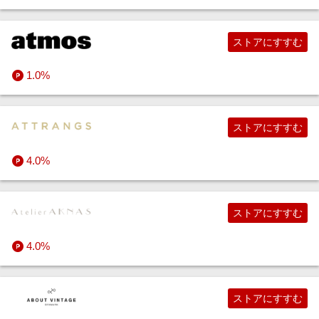
レンタル（生活用品・家電など）
すべてのデジタルコンテンツストア
その他サービス
ストアにすすむ
引っ越し・リフォーム・車
すべてのビジネス・その他サービスストア
1.0%
通信回線・Wi-Fi・VPN
ストアにすすむ
デリバリー・定期便
4.0%
宅配クリーニング
ストアにすすむ
でんき・ガス
4.0%
中古査定・買取
ストアにすすむ
すべての生活・お役立ちストア