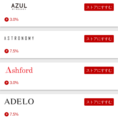
ストアにすすむ
インテリア・寝具
すべての食品・スイーツ・お酒ストア
コンタクトレンズ
すべてのキッズ・ベビー用品ストア
パソコン
チケット（映画・音楽・演劇など）
スポーツシューズ・アイテム
3.0%
ペット・花・DIY・車
医薬品・検査キット
PC周辺機器・ガジェット
映画・ドラマ・アニメ・音楽
アウトドア・サーフィン・スノウ
インテリア・収納
ストアにすすむ
旅行・レジャー・ホテル予約
すべてのコスメ・健康・医薬品ストア
生活・美容家電
アニメグッズ
ゴルフ
寝具・ベッド・マットレス
ガーデン・DIY・工具
7.5%
生活・お役立ち
ソフトウェア
ホビー（趣味・嗜好品）
すべてのスポーツ・アウトドア・ゴルフストア
すべてのインテリア・寝具ストア
花・観葉植物
総合旅行会社
ストアにすすむ
金融・マネー・保険
すべての家電・PC・スマホ・カメラストア
すべてのエンタメストア
ペットフード・ペット用品
チケット（航空券など）
印刷・フォトプリント
3.0%
デジタルコンテンツ
車用品・バイク用品
ホテル予約
ギフト・お祝い・電報
投資・クラファン・その他
ビジネス・その他サービス
すべてのペット・花・DIY・車ストア
ツアー・パッケージ・レジャー
予約（美容・グルメ・駐車場など）
カード・銀行・証券・FX
アプリ・ゲーム（iOS）
ストアにすすむ
7.5%
すべての旅行・レジャー・ホテル予約ストア
資格・教育・情報
すべての金融・マネー・保険ストア
アプリ・ゲーム（Android）
仕事サポート